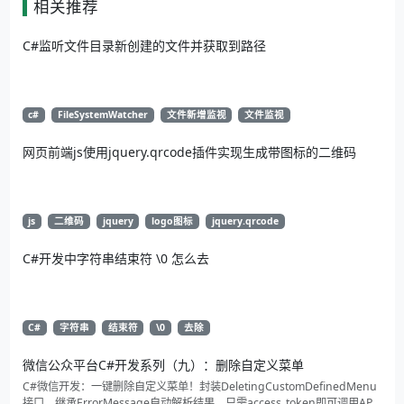
相关推荐
C#监听文件目录新创建的文件并获取到路径
c#
FileSystemWatcher
文件新增监视
文件监视
网页前端js使用jquery.qrcode插件实现生成带图标的二维码
js
二维码
jquery
logo图标
jquery.qrcode
C#开发中字符串结束符 \0 怎么去
C#
字符串
结束符
\0
去除
微信公众平台C#开发系列（九）：删除自定义菜单
C#微信开发：一键删除自定义菜单！封装DeletingCustomDefinedMenu
接口，继承ErrorMessage自动解析结果。只需access_token即可调用API