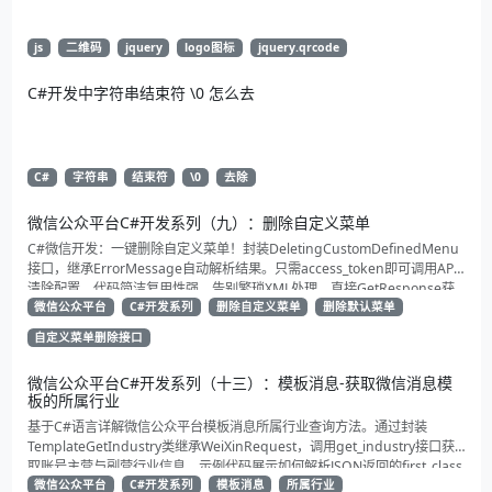
js
二维码
jquery
logo图标
jquery.qrcode
C#开发中字符串结束符 \0 怎么去
C#
字符串
结束符
\0
去除
微信公众平台C#开发系列（九）：删除自定义菜单
C#微信开发：一键删除自定义菜单！封装DeletingCustomDefinedMenu
接口，继承ErrorMessage自动解析结果。只需access_token即可调用API
清除配置。代码简洁复用性强，告别繁琐XML处理，直接GetResponse获
取状态。适合动态管理公众号的开发者，建议收藏备用！
微信公众平台
C#开发系列
删除自定义菜单
删除默认菜单
自定义菜单删除接口
微信公众平台C#开发系列（十三）：模板消息-获取微信消息模
板的所属行业
基于C#语言详解微信公众平台模板消息所属行业查询方法。通过封装
TemplateGetIndustry类继承WeiXinRequest，调用get_industry接口获
取账号主营与副营行业信息。示例代码展示如何解析JSON返回的first_class
与second_class数据，为开发者提供合规通知场景开发支持
微信公众平台
C#开发系列
模板消息
所属行业