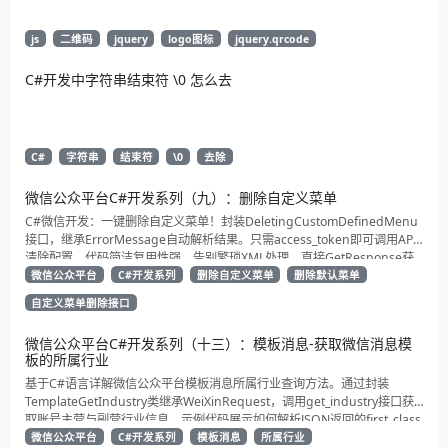
js
二维码
jquery
logo图标
jquery.qrcode
C#开发中字符串结束符 \0 怎么去
C#
字符串
结束符
\0
去除
微信公众平台C#开发系列（九）：删除自定义菜单
C#微信开发：一键删除自定义菜单！封装DeletingCustomDefinedMenu
接口，继承ErrorMessage自动解析结果。只需access_token即可调用API
清除配置。代码简洁复用性强，告别繁琐XML处理，直接GetResponse获
取状态。适合动态管理公众号的开发者，建议收藏备用！
微信公众平台
C#开发系列
删除自定义菜单
删除默认菜单
自定义菜单删除接口
微信公众平台C#开发系列（十三）：模板消息-获取微信消息模
板的所属行业
基于C#语言详解微信公众平台模板消息所属行业查询方法。通过封装
TemplateGetIndustry类继承WeiXinRequest，调用get_industry接口获
取账号主营与副营行业信息。示例代码展示如何解析JSON返回的first_class
与second_class数据，为开发者提供合规通知场景开发支持
微信公众平台
C#开发系列
模板消息
所属行业