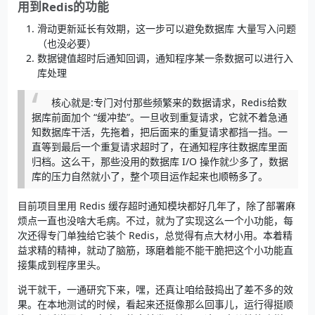
用到Redis的功能
滑动更新延长有效期，这一步可以避免数据库 大量写入问题
（也没必要）
数据键值超时后通知回调，通知程序某一条数据可以进行入
库处理
核心就是:专门对付那些频繁来的数据请求，Redis给数
据库前面加个 “缓冲垫”。一旦收到重复请求，它就不着急通
知数据库干活，先拖着，把后面来的重复请求都挡一挡。一
直等到最后一个重复请求超时了，在通知程序往数据库里面
归档。这么干，那些没用的数据库 I/O 操作就少多了，数据
库的压力自然就小了，整个项目运作起来也顺畅多了。
目前项目里用 Redis 缓存超时通知模块都好几年了，除了部署麻
烦点一直也没啥大毛病。不过，就为了实现这么一个小功能，每
次还得专门单独给它装个 Redis，总觉得有点大材小用。本着精
益求精的精神，就动了脑筋，琢磨着能不能干脆把这个小功能直
接集成到程序里头。
说干就干，一通研究下来，嘿，还真让咱给鼓捣出了差不多的效
果。在本地测试的时候，看起来还挺像那么回事儿，运行得挺顺