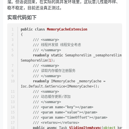
溜。但话说回来，在实际的高并发环境里，这玩意儿性能咋样、
稳不稳定，目前还没真正测过。
实现代码如下
public
class
MemoryCacheExtension
{
///
<summary>
///
 线程并发锁 线程安全考虑
///
</summary>
readonly
static
 SemaphoreSlim _semaphoreSlim = 
SemaphoreSlim(
1
);
///
<summary>
///
 读取内存缓存注册服务
///
</summary>
readonly
 IMemoryCache _memoryCache = 
Ioc.Default.GetService<IMemoryCache>();
///
<summary>
///
 动态缓存更新/添加
///
</summary>
///
<param name="key">
</param>
///
<param name="value">
</param>
///
<param name="timeOffset">
</param>
///
<returns>
</returns>
public
async
 Task 
SlidingItemAsync
(
object
 key, 