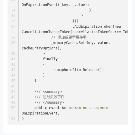
OnExpirationEvent(_key, _value);
                                }
                            }
                        }))
                        .AddExpirationToken(
new
CancellationChangeToken(cancellationTokenSource.Token
// 添加或更新缓存项
              _memoryCache.Set(key, 
value
, 
cacheEntryOptions);
          }
finally
          {
              _semaphoreSlim.Release();
          }
      }
///
<summary>
///
 超时失效事件
///
</summary>
public
event
 Action<
object
, 
object
> 
OnExpirationEvent;
}