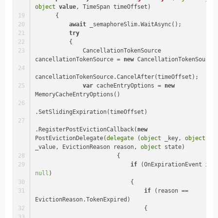
object
value
, TimeSpan timeOffset
)
      {
await
 _semaphoreSlim.WaitAsync();
try
          {
              CancellationTokenSource 
cancellationTokenSource = 
new
 CancellationTokenSource
cancellationTokenSource.CancelAfter(timeOffset);
var
 cacheEntryOptions = 
new
MemoryCacheEntryOptions()
.SetSlidingExpiration(timeOffset)
.RegisterPostEvictionCallback(
new
PostEvictionDelegate(
delegate
 (
object
 _key, 
object
_value, EvictionReason reason, 
object
 state)
                        {
if
 (OnExpirationEvent 
is
null
)
                            {
if
 (reason == 
EvictionReason.TokenExpired)
                                {