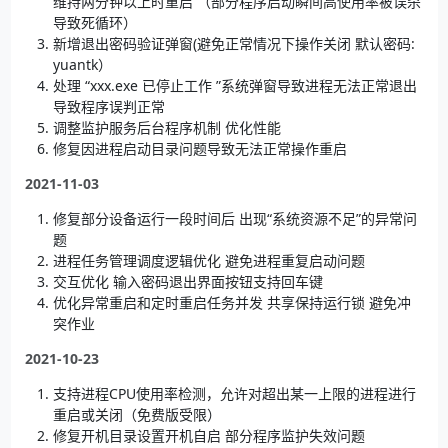
维持两分钟以上时重启 （部分程序启动瞬间高使用率被误杀
导致死循环）
新增退出密码验证弹窗(避免正常情况下操作关闭 默认密码:
yuantk）
处理 “xxx.exe 已停止工作 ”系统弹窗导致进程无法正常退出
导致程序误判正常
调整监护服务后台程序机制 优化性能
修复因进程启动目录问题导致无法正常操作重启
2021-11-03
修复部分设备运行一段时间后 出现“系统资源不足”的异常问
题
进程任务管理调度逻辑优化 避免进程重复启动问题
交互优化 输入密码退出界面按钮支持回车键
优化异常重启和定时重启任务并发 共享保持运行锁 避免冲
突作业
2021-10-23
支持进程CPU使用率检测，允许对超出某一上限的进程进行
重启或关闭（免费版受限）
修复开机目录设置开机自启 部分程序监护失效问题