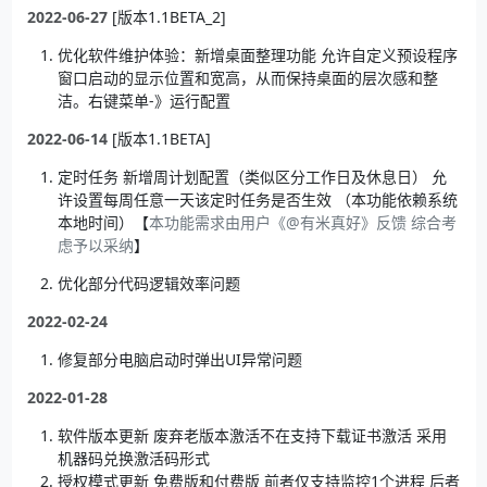
2022-06-27
[版本1.1BETA_2]
优化软件维护体验：新增桌面整理功能 允许自定义预设程序
窗口启动的显示位置和宽高，从而保持桌面的层次感和整
洁。右键菜单-》运行配置
2022-06-14
[版本1.1BETA]
定时任务 新增周计划配置（类似区分工作日及休息日） 允
许设置每周任意一天该定时任务是否生效 （本功能依赖系统
本地时间）【
本功能需求由用户《@有米真好》反馈 综合考
虑予以采纳
】
优化部分代码逻辑效率问题
2022-02-24
修复部分电脑启动时弹出UI异常问题
2022-01-28
软件版本更新 废弃老版本激活不在支持下载证书激活 采用
机器码兑换激活码形式
授权模式更新 免费版和付费版 前者仅支持监控1个进程 后者