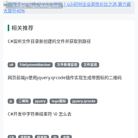
补充展位
Pages_Weblog_Get#1
相关推荐
C#监听文件目录新创建的文件并获取到路径
c#
FileSystemWatcher
文件新增监视
文件监视
网页前端js使用jquery.qrcode插件实现生成带图标的二维码
js
二维码
jquery
logo图标
jquery.qrcode
C#开发中字符串结束符 \0 怎么去
C#
字符串
结束符
\0
去除