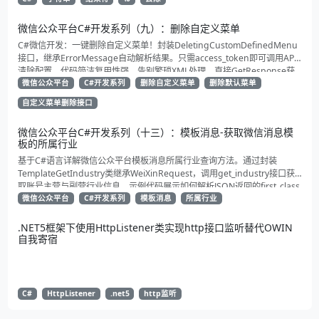
微信公众平台C#开发系列（九）：删除自定义菜单
C#微信开发：一键删除自定义菜单！封装DeletingCustomDefinedMenu
接口，继承ErrorMessage自动解析结果。只需access_token即可调用API
清除配置。代码简洁复用性强，告别繁琐XML处理，直接GetResponse获
取状态。适合动态管理公众号的开发者，建议收藏备用！
微信公众平台
C#开发系列
删除自定义菜单
删除默认菜单
自定义菜单删除接口
微信公众平台C#开发系列（十三）：模板消息-获取微信消息模
板的所属行业
基于C#语言详解微信公众平台模板消息所属行业查询方法。通过封装
TemplateGetIndustry类继承WeiXinRequest，调用get_industry接口获
取账号主营与副营行业信息。示例代码展示如何解析JSON返回的first_class
与second_class数据，为开发者提供合规通知场景开发支持
微信公众平台
C#开发系列
模板消息
所属行业
.NET5框架下使用HttpListener类实现http接口监听替代OWIN
自我寄宿
C#
HttpListener
.net5
http监听