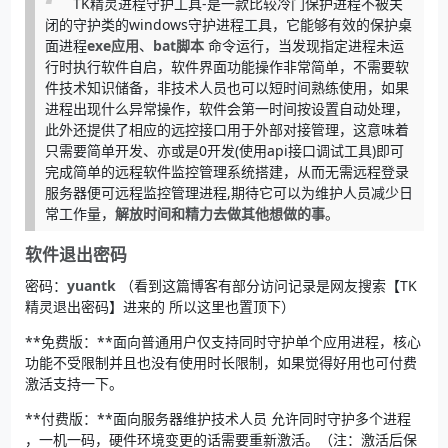
TK精灵进程守护工具-是一款比较冷门保护进程不被关
闭的守护类的windows守护进程工具，它能够有效的保护桌
面进程
exe应用
、
bat脚本
命令运行，当发现指定进程未运
行时执行软件自启，软件界面功能操作非常简单，不需要软
件技术知识储备，非技术人员也可以短时间熟练使用，如果
进程出现什么异常操作，软件会第一时间按设置自动处理，
此外还提供了相应的远控接口用于外部对接管理，这意味着
只需要简单开发、亦或是0开发(使用api接口调试工具)即可
完成简单的远程软件监控管理系统搭建，从而无需远程登录
服务器便可远程监控管理进程,期待它可以为维护人员减少日
常工作量，
解放时间和精力去做其他想做的事
。
软件退出密码
密码：
yuantk
（看到这篇博客有部分访问记录是网友搜索【TK
精灵退出密码】进来的 所以这里也置顶下）
**免费版：**面向普通用户仅支持同时守护单个应用进程，核心
功能不受限制并且也没有使用时长限制，如果觉得好用也可付费
激活支持一下。
**付费版：**面向服务器维护技术人员 允许同时守护多个进程
，一机一码，硬件环境变更的话需要重新激活。（注：激活后保