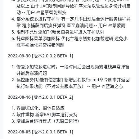
及以上 由于UAC限制问题导致程序无法以管理员身份开机启
动 -- 用户 @星擎智能科技
部分系统多进程守护时 有一定几率出现后台运行服务线程异
常 程序捕获到后疯狂弹窗 直至崩溃问题 -- 用户 @蒙蒙雨
限制不允许添加TK精灵自身进程进入守护队列
托盘图标菜单添加图标 优化主程序初始化加载逻辑 避免小
概率初始化异常报错问题
2022-09-30
[版本2.0.0.2 BETA_1]
修复添加较多进程时，一段时间后会出现频繁堆栈异常弹窗
并最后崩溃问题
远控服务[功能有偿定制] 新增远程执行cmd命令脚本并返回
执行结果功能（不对公共版本开放） -- 用户 @蓝海之心
2022-08-16
[版本2.0.0.1 BETA_2]
界面UI优化：窗体自适应
软件重构 新增BAT脚本运行支持
增加后台运行模式（无窗口运行）
2022-08-05
[版本2.0.0.1 BETA_1]