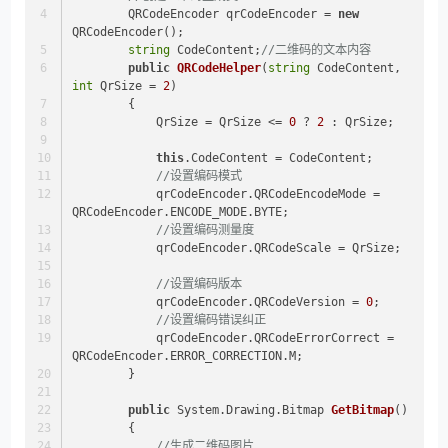
        QRCodeEncoder qrCodeEncoder = 
new
QRCodeEncoder();
string
 CodeContent;
//二维码的文本内容
public
QRCodeHelper
(
string
 CodeContent, 
int
 QrSize = 
2
)
        {
            QrSize = QrSize <= 
0
 ? 
2
 : QrSize;
this
.CodeContent = CodeContent;
//设置编码模式
            qrCodeEncoder.QRCodeEncodeMode = 
QRCodeEncoder.ENCODE_MODE.BYTE;
//设置编码测量度
            qrCodeEncoder.QRCodeScale = QrSize;
//设置编码版本
            qrCodeEncoder.QRCodeVersion = 
0
;
//设置编码错误纠正
            qrCodeEncoder.QRCodeErrorCorrect = 
QRCodeEncoder.ERROR_CORRECTION.M;
        }
public
 System.Drawing.
Bitmap 
GetBitmap
()
        {
//生成二维码图片