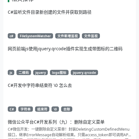
C#监听文件目录新创建的文件并获取到路径
c#
FileSystemWatcher
文件新增监视
文件监视
网页前端js使用jquery.qrcode插件实现生成带图标的二维码
js
二维码
jquery
logo图标
jquery.qrcode
C#开发中字符串结束符 \0 怎么去
C#
字符串
结束符
\0
去除
微信公众平台C#开发系列（九）：删除自定义菜单
C#微信开发：一键删除自定义菜单！封装DeletingCustomDefinedMenu
接口，继承ErrorMessage自动解析结果。只需access_token即可调用API