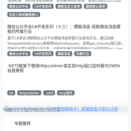
清除配置。代码简洁复用性强，告别繁琐XML处理，直接GetResponse获
取状态。适合动态管理公众号的开发者，建议收藏备用！
微信公众平台
C#开发系列
删除自定义菜单
删除默认菜单
自定义菜单删除接口
微信公众平台C#开发系列（十三）：模板消息-获取微信消息模
板的所属行业
基于C#语言详解微信公众平台模板消息所属行业查询方法。通过封装
TemplateGetIndustry类继承WeiXinRequest，调用get_industry接口获
取账号主营与副营行业信息。示例代码展示如何解析JSON返回的first_class
与second_class数据，为开发者提供合规通知场景开发支持
微信公众平台
C#开发系列
模板消息
所属行业
.NET5框架下使用HttpListener类实现http接口监听替代OWIN
自我寄宿
C#
HttpListener
.net5
http监听
补充展位
Pages_Weblog_Get#2
专题推荐