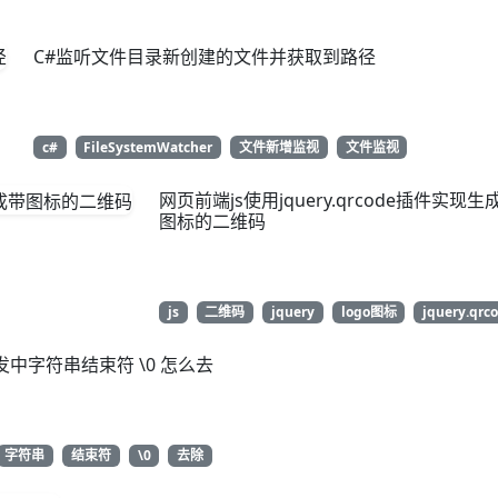
C#监听文件目录新创建的文件并获取到路径
c#
FileSystemWatcher
文件新增监视
文件监视
网页前端js使用jquery.qrcode插件实现生
图标的二维码
js
二维码
jquery
logo图标
jquery.qrc
发中字符串结束符 \0 怎么去
字符串
结束符
\0
去除