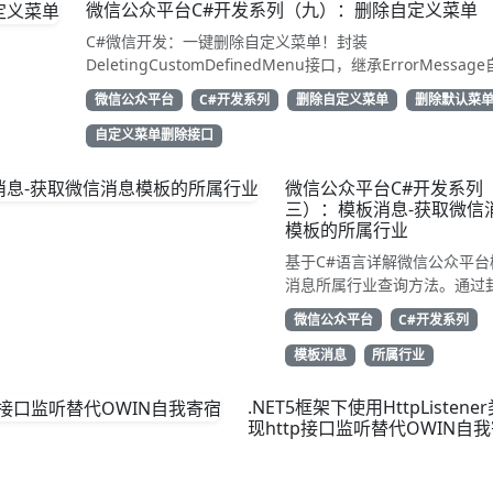
微信公众平台C#开发系列（九）：删除自定义菜单
C#微信开发：一键删除自定义菜单！封装
DeletingCustomDefinedMenu接口，继承ErrorMessag
解析结果。只需access_token即可调用API清除配置。代码
微信公众平台
C#开发系列
删除自定义菜单
删除默认菜
用性强，告别繁琐XML处理，直接GetResponse获取状态
动态管理公众号的开发者，建议收藏备用！
自定义菜单删除接口
微信公众平台C#开发系列
三）：模板消息-获取微信
模板的所属行业
基于C#语言详解微信公众平台
消息所属行业查询方法。通过
TemplateGetIndustry类继承
微信公众平台
C#开发系列
WeiXinRequest，调用
get_industry接口获取账号
模板消息
所属行业
副营行业信息。示例代码展示
解析JSON返回的first_class与
.NET5框架下使用HttpListene
second_class数据，为开发
现http接口监听替代OWIN自
合规通知场景开发支持