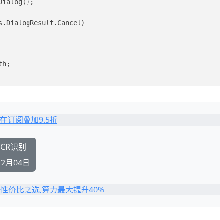
Dialog();
s.DialogResult.Cancel)
th;
置OCR识别
12月04日