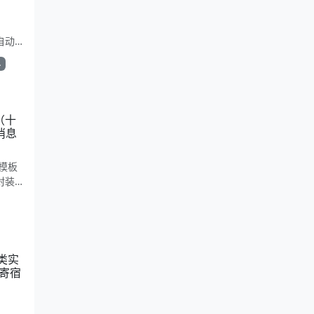
e自动
简洁复
单
。适合
（十
消息
模板
封装
主营与
如何
r类实
者提供
我寄宿