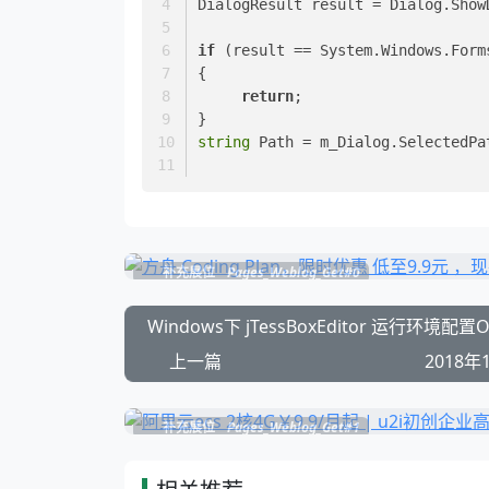
DialogResult result = Dialog.Show
if
 (result == System.Windows.Form
{
return
;
}
string
 Path = m_Dialog.SelectedPa
补充展位
Pages_Weblog_Get#0
Windows下 jTessBoxEditor 运行环境配
上一篇
2018年
补充展位
Pages_Weblog_Get#1