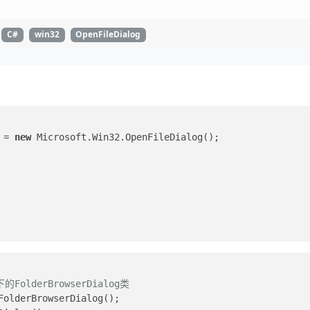
C#
win32
OpenFileDialog
 = 
new
 Microsoft.Win32.OpenFileDialog(); 
的FolderBrowserDialog类
FolderBrowserDialog();