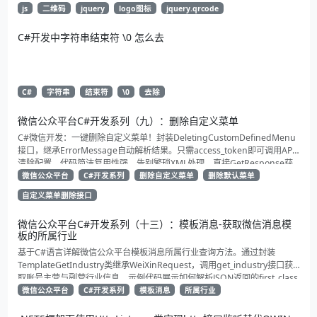
js
二维码
jquery
logo图标
jquery.qrcode
C#开发中字符串结束符 \0 怎么去
C#
字符串
结束符
\0
去除
微信公众平台C#开发系列（九）：删除自定义菜单
C#微信开发：一键删除自定义菜单！封装DeletingCustomDefinedMenu
接口，继承ErrorMessage自动解析结果。只需access_token即可调用API
清除配置。代码简洁复用性强，告别繁琐XML处理，直接GetResponse获
取状态。适合动态管理公众号的开发者，建议收藏备用！
微信公众平台
C#开发系列
删除自定义菜单
删除默认菜单
自定义菜单删除接口
微信公众平台C#开发系列（十三）：模板消息-获取微信消息模
板的所属行业
基于C#语言详解微信公众平台模板消息所属行业查询方法。通过封装
TemplateGetIndustry类继承WeiXinRequest，调用get_industry接口获
取账号主营与副营行业信息。示例代码展示如何解析JSON返回的first_class
与second_class数据，为开发者提供合规通知场景开发支持
微信公众平台
C#开发系列
模板消息
所属行业