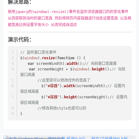
解决思路：
使用jquery的(window).resize()事件去监听浏览器窗口的的变化事件 
从而获取到当时的窗口宽高 然后将网页内容容器进行动态设置宽高 以及根
据宽高比例设置字体大小 从而完成自适应
演示代码：
// 监听窗口变化事件
$(
window
).
resize
(
function
 (
) {
var
 screenWindth).
width
();
// 当前窗口宽度度
var
 screenHeight = $(
window
).
height
();
// 当前
窗口高度
//这里就可以修改控件的宽高了
	　$(
"#容器"
).
width
(screenWindth);
// 设置内
容区域高度
	　$(
"#容器"
).
height
(screenHeight);
// 设置内
容区域高度
//修改其他style也是可以的
}