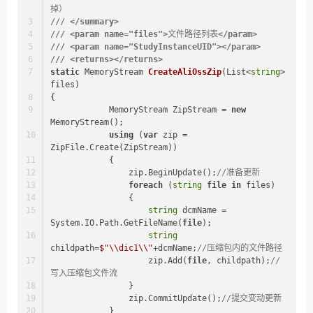
掉）
///
</summary>
///
<param name="files">
文件路径列表
</param>
///
<param name="StudyInstanceUID">
</param>
///
<returns>
</returns>
static
 MemoryStream 
CreateAliOssZip
(
List<
string
> 
files
)
{
            MemoryStream ZipStream = 
new
MemoryStream();
using
 (
var
 zip = 
ZipFile.Create(ZipStream))
            {
                zip.BeginUpdate();
//准备更新
foreach
 (
string
file
in
 files)
                {
string
 dcmName = 
System.IO.Path.GetFileName(
file
);
string
childpath=
$"\\dic1\\"
+dcmName;
//压缩包内的文件路径
                    zip.Add(
file
, childpath);
//
写入压缩包文件流
                }
                zip.CommitUpdate();
//提交变动更新
            }