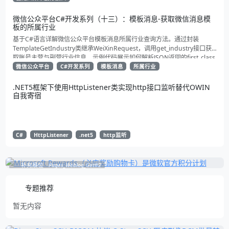
微信公众平台C#开发系列（十三）：模板消息-获取微信消息模
板的所属行业
基于C#语言详解微信公众平台模板消息所属行业查询方法。通过封装
TemplateGetIndustry类继承WeiXinRequest，调用get_industry接口获
取账号主营与副营行业信息。示例代码展示如何解析JSON返回的first_class
与second_class数据，为开发者提供合规通知场景开发支持
微信公众平台
C#开发系列
模板消息
所属行业
.NET5框架下使用HttpListener类实现http接口监听替代OWIN
自我寄宿
C#
HttpListener
.net5
http监听
补充展位
Pages_Weblog_Get#2
专题推荐
暂无内容