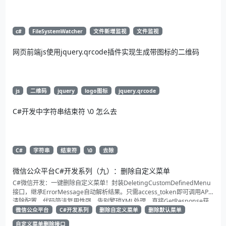
c#
FileSystemWatcher
文件新增监视
文件监视
网页前端js使用jquery.qrcode插件实现生成带图标的二维码
js
二维码
jquery
logo图标
jquery.qrcode
C#开发中字符串结束符 \0 怎么去
C#
字符串
结束符
\0
去除
微信公众平台C#开发系列（九）：删除自定义菜单
C#微信开发：一键删除自定义菜单！封装DeletingCustomDefinedMenu
接口，继承ErrorMessage自动解析结果。只需access_token即可调用API
清除配置。代码简洁复用性强，告别繁琐XML处理，直接GetResponse获
取状态。适合动态管理公众号的开发者，建议收藏备用！
微信公众平台
C#开发系列
删除自定义菜单
删除默认菜单
自定义菜单删除接口