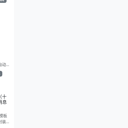
e自动
简洁复
单
。适合
（十
消息
模板
封装