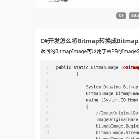
C#
Bit
C#开发怎么将Bitmap转换成Bitmap
返回的BitmapImage可以用于WPF的ImageS
public
static
 BitmapImage 
ToBitma
        {  
            System.Drawing.
            BitmapImage bitmapI
using
 (System.IO.Memo
            {  
//ImageOriginalBa
                Image
                bitmapImage.
                bitmapImag
                bitmap