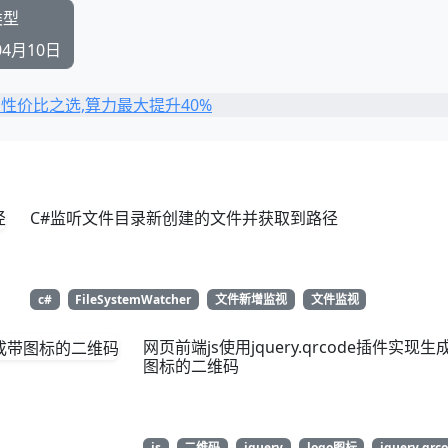
类型
04月10日
C#监听文件目录新创建的文件并获取到路径
c#
FileSystemWatcher
文件新增监视
文件监视
网页前端js使用jquery.qrcode插件实现生
图标的二维码
js
二维码
jquery
logo图标
jquery.qrc