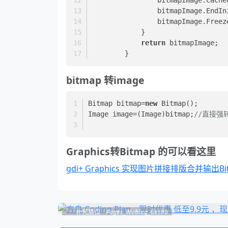
                bitmapImage.
                bitmapImage.F
            }  
return
 bitmapImage;  
        }
bitmap 转image
Bitmap bitmap=
new
 Bitmap();
Image image=(Image)bitmap;
//直接强
Graphics转Bitmap 的可以看这里
gdi+ Graphics 实现图片拼接排版合并输出Bi
补充展位
Pages_Weblog_Get#0