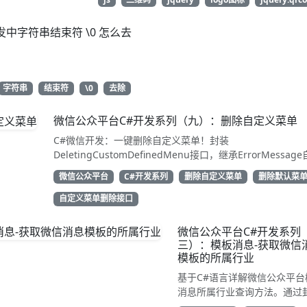
发中字符串结束符 \0 怎么去
字符串
结束符
\0
去除
微信公众平台C#开发系列（九）：删除自定义菜单
C#微信开发：一键删除自定义菜单！封装
DeletingCustomDefinedMenu接口，继承ErrorMessag
解析结果。只需access_token即可调用API清除配置。代码
微信公众平台
C#开发系列
删除自定义菜单
删除默认菜
用性强，告别繁琐XML处理，直接GetResponse获取状态
动态管理公众号的开发者，建议收藏备用！
自定义菜单删除接口
微信公众平台C#开发系列
三）：模板消息-获取微信
模板的所属行业
基于C#语言详解微信公众平台
消息所属行业查询方法。通过
TemplateGetIndustry类继承