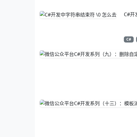
C#开
C#