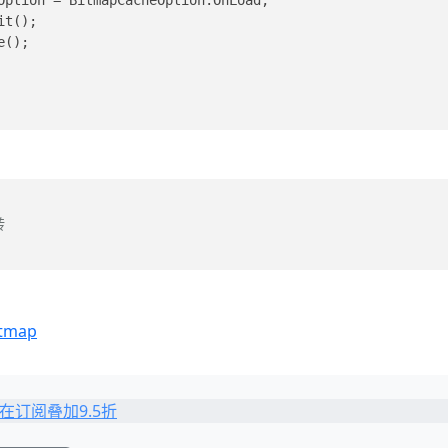
EndInit();  
reeze();  
转
tmap