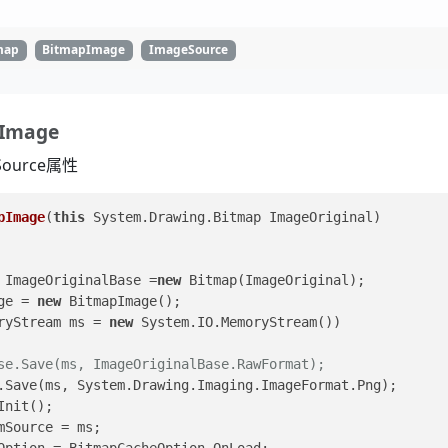
map
BitmapImage
ImageSource
Image
ource属性
pImage
(
this
 System.Drawing.Bitmap ImageOriginal
)
Bitmap ImageOriginalBase =
new
 Bitmap(ImageOriginal);  
mage = 
new
 BitmapImage();  
ryStream ms = 
new
 System.IO.MemoryStream())  
se.Save(ms, ImageOriginalBase.RawFormat);  
OriginalBase.Save(ms, System.Drawing.Imaging.ImageFormat.Png);  
BeginInit();  
e.StreamSource = ms;  
Image.CacheOption = BitmapCacheOption.OnLoad;  