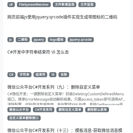
c#
FileSystemWatcher
文件新增监视
文件监视
网页前端js使用jquery.qrcode插件实现生成带图标的二维码
js
二维码
jquery
logo图标
jquery.qrcode
C#开发中字符串结束符 \0 怎么去
C#
字符串
结束符
\0
去除
微信公众平台C#开发系列（九）：删除自定义菜单
C#微信开发：一键删除自定义菜单！封装DeletingCustomDefinedMenu
接口，继承ErrorMessage自动解析结果。只需access_token即可调用API
清除配置。代码简洁复用性强，告别繁琐XML处理，直接GetResponse获
取状态。适合动态管理公众号的开发者，建议收藏备用！
微信公众平台
C#开发系列
删除自定义菜单
删除默认菜单
自定义菜单删除接口
微信公众平台C#开发系列（十三）：模板消息-获取微信消息模