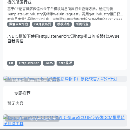
板的所属行业
基于C#语言详解微信公众平台模板消息所属行业查询方法。通过封装
TemplateGetIndustry类继承WeiXinRequest，调用get_industry接口获
取账号主营与副营行业信息。示例代码展示如何解析JSON返回的first_class
与second_class数据，为开发者提供合规通知场景开发支持
微信公众平台
C#开发系列
模板消息
所属行业
.NET5框架下使用HttpListener类实现http接口监听替代OWIN
自我寄宿
C#
HttpListener
.net5
http监听
补充展位
Pages_Weblog_Get#2
专题推荐
暂无内容
补充展位
Pages_Weblog_Get#3