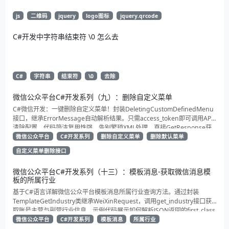
js
二维码
jquery
logo图标
jquery.qrcode
C#开发中字符串结束符 \0 怎么去
C#
字符串
结束符
\0
去除
微信公众平台C#开发系列（九）：删除自定义菜单
C#微信开发：一键删除自定义菜单！封装DeletingCustomDefinedMenu
接口，继承ErrorMessage自动解析结果。只需access_token即可调用API
清除配置。代码简洁复用性强，告别繁琐XML处理，直接GetResponse获
取状态。适合动态管理公众号的开发者，建议收藏备用！
微信公众平台
C#开发系列
删除自定义菜单
删除默认菜单
自定义菜单删除接口
微信公众平台C#开发系列（十三）：模板消息-获取微信消息模
板的所属行业
基于C#语言详解微信公众平台模板消息所属行业查询方法。通过封装
TemplateGetIndustry类继承WeiXinRequest，调用get_industry接口获
取账号主营与副营行业信息。示例代码展示如何解析JSON返回的first_class
与second_class数据，为开发者提供合规通知场景开发支持
微信公众平台
C#开发系列
模板消息
所属行业