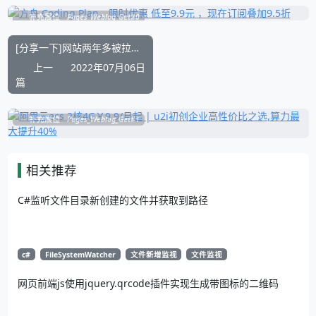
补充展位
Pages_Weblog_Get#0
[分享一下]网站两年多被拉黑不被bing搜索引擎收录的尝试到重新收录
上一
2022年07月06日
篇
补充展位
Pages_Weblog_Get#1
相关推荐
C#监听文件目录新创建的文件并获取到路径
c#
FileSystemWatcher
文件新增监视
文件监视
网页前端js使用jquery.qrcode插件实现生成带图标的二维码