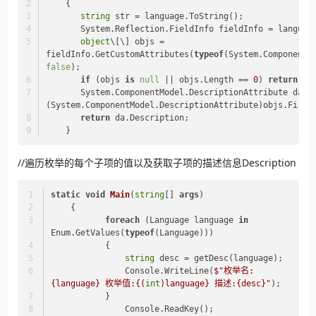
    {
string
 str = language.ToString();
       System.Reflection.FieldInfo fieldInfo = langu
object
\[\] objs = 
fieldInfo.GetCustomAttributes(
typeof
false
);
if
 (objs 
is
null
 || objs.Length == 
0
) 
return
 st
       System.ComponentModel.DescriptionAttribute da = 
(System.ComponentModel.DescriptionAttribute)objs.First
return
 da.Description;
    }
//遍历枚举的每个子项的值以及获取子项的描述信息Description
static
void
Main
(
string
[] 
args
)
    {
foreach
 (Language language 
in
Enum.GetValues(
typeof
(Language)))
           {
string
 desc = getDesc(language);
               Console.WriteLine(
$"枚举名:
{language}
 枚举值:
{(
int
)language}
 描述:
{desc}
"
);
           }
               Console.ReadKey();