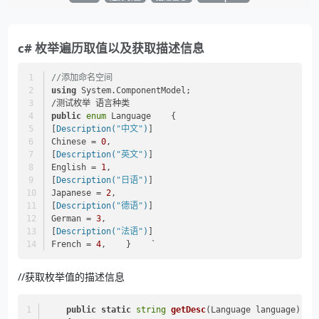
c# 枚举遍历取值以及获取描述信息
//添加命名空间  
using
 System.ComponentModel;    
/测试枚举 语言种类 
public
enum
 Language    {          
[
Description(
"中文"
)
]           
Chinese = 
0
,           
[
Description(
"英文"
)
]           
English = 
1
,           
[
Description(
"日语"
)
]           
Japanese = 
2
,          
[
Description(
"德语"
)
]           
German = 
3
,           
[
Description(
"法语"
)
]           
French = 
4
,    }    `   
//获取枚举值的描述信息
public
static
string
getDesc
(
Language language
)