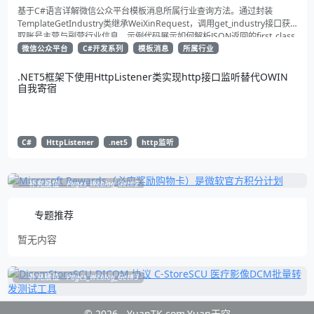
基于C#语言详解微信公众平台模板消息所属行业查询方法。通过封装
TemplateGetIndustry类继承WeiXinRequest，调用get_industry接口获
取账号主营与副营行业信息。示例代码展示如何解析JSON返回的first_class
与second_class数据，为开发者提供合规通知场景开发支持
微信公众平台
C#开发系列
模板消息
所属行业
.NET5框架下使用HttpListener类实现http接口监听替代OWIN
自我寄宿
C#
HttpListener
.net5
http监听
补充展位
Pages_Weblog_Get#2
专题推荐
暂无内容
补充展位
Pages_Weblog_Get#3
© 2026 - YuanTK.com.Yuan天空