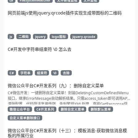
c#
FileSystemWatcher
文件新增监视
文件监视
网页前端js使用jquery.qrcode插件实现生成带图标的二维码
js
二维码
jquery
logo图标
jquery.qrcode
C#开发中字符串结束符 \0 怎么去
C#
字符串
结束符
\0
去除
微信公众平台C#开发系列（九）：删除自定义菜单
C#微信开发：一键删除自定义菜单！封装DeletingCustomDefinedMenu
接口，继承ErrorMessage自动解析结果。只需access_token即可调用API
清除配置。代码简洁复用性强，告别繁琐XML处理，直接GetResponse获
取状态。适合动态管理公众号的开发者，建议收藏备用！
微信公众平台
C#开发系列
删除自定义菜单
删除默认菜单
自定义菜单删除接口
微信公众平台C#开发系列（十三）：模板消息-获取微信消息模
板的所属行业