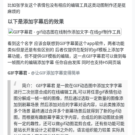
比如张学友这个表情包没有相应的编辑工具这类动图制作还是挺
麻烦的
以下是添加字幕后的效果
看到这个名字 应该会联想到GIF字幕菌这个app软件，两者功能
类似但是还是有些区别的 后者仅提供在配好的gif模板上添加字
幕功能，但不提供GIF模板的编辑，这一点GIF字幕君可以做到每
一帧图片的编辑添加字幕 任你自由发挥 同时也支持H5网页端
GIF字幕君 -
@让GIF添加字幕变得简单
简介： GIF字幕君 是一款在GIF动态图中添加文字字幕
进行二次创意合成的在线编辑工具,可以将任意gif表情包动
图分解成一帧一帧的图像，然后通过选取一定数量的图像添
加到剧幕场景 然后添加对应的字幕对话内容，以此类推添加
多个场景 最终通过合并多个剧幕场景后就得到了新的gif动
图，而根据有趣剧幕字幕文字内容，合成后的新动图就会拥
有一定的趣性，还可以做gif动图混剪合成，还有些功能可能
是站长开发设计之初意料之外的，语言组织能力较差 实际具