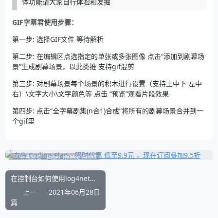
体功能请大家自行体验和发掘
GIF字幕君使用步骤：
第一步: 选择GIF文件 等待解析
第二步: 在编辑区点选指定的单张或多张图像 点击“添加到剧幕场
景”生成剧幕场景，以此类推 支持gif混剪
第三步: 对剧幕场景每个场景的积木进行设置（支持上中下 左中
右）\文字大小\文字颜色等 点击 “预览”观看片段效果
第四步: 点击“全字幕剧集(n合1)合成”将所有的剧幕场景合并到一
个gif里
补充展位
Pages_Weblog_Get#0
在控制台如何使用log4net日志开源库的配置文件例子
上一
2021年06月28日
篇