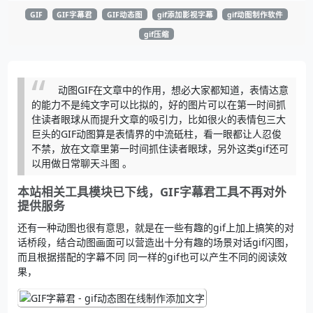
GIF
GIF字幕君
GIF动态图
gif添加影视字幕
gif动图制作软件
gif压缩
动图GIF在文章中的作用，想必大家都知道，表情达意
的能力不是纯文字可以比拟的，好的图片可以在第一时间抓
住读者眼球从而提升文章的吸引力，比如很火的表情包三大
巨头的GIF动图算是表情界的中流砥柱，看一眼都让人忍俊
不禁，放在文章里第一时间抓住读者眼球，另外这类gif还可
以用做日常聊天斗图 。
本站相关工具模块已下线，GIF字幕君工具不再对外
提供服务
还有一种动图也很有意思，就是在一些有趣的gif上加上搞笑的对
话桥段，结合动图画面可以营造出十分有趣的场景对话gif闪图，
而且根据搭配的字幕不同 同一样的gif也可以产生不同的阅读效
果，