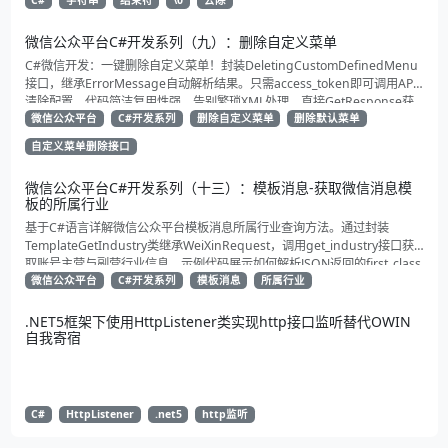
C#
字符串
结束符
\0
去除
微信公众平台C#开发系列（九）：删除自定义菜单
C#微信开发：一键删除自定义菜单！封装DeletingCustomDefinedMenu
接口，继承ErrorMessage自动解析结果。只需access_token即可调用API
清除配置。代码简洁复用性强，告别繁琐XML处理，直接GetResponse获
取状态。适合动态管理公众号的开发者，建议收藏备用！
微信公众平台
C#开发系列
删除自定义菜单
删除默认菜单
自定义菜单删除接口
微信公众平台C#开发系列（十三）：模板消息-获取微信消息模
板的所属行业
基于C#语言详解微信公众平台模板消息所属行业查询方法。通过封装
TemplateGetIndustry类继承WeiXinRequest，调用get_industry接口获
取账号主营与副营行业信息。示例代码展示如何解析JSON返回的first_class
与second_class数据，为开发者提供合规通知场景开发支持
微信公众平台
C#开发系列
模板消息
所属行业
.NET5框架下使用HttpListener类实现http接口监听替代OWIN
自我寄宿
C#
HttpListener
.net5
http监听