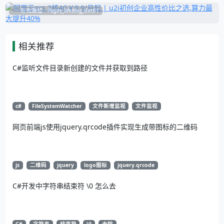
补充展位
Pages_Weblog_Get#1
相关推荐
C#监听文件目录新创建的文件并获取到路径
c#
FileSystemWatcher
文件新增监视
文件监视
网页前端js使用jquery.qrcode插件实现生成带图标的二维码
js
二维码
jquery
logo图标
jquery.qrcode
C#开发中字符串结束符 \0 怎么去