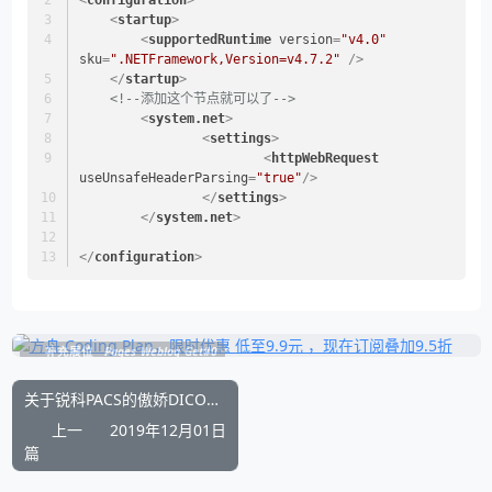
<
configuration
>
<
startup
>
<
supportedRuntime
version
=
"v4.0"
sku
=
".NETFramework,Version=v4.7.2"
 />
</
startup
>
<!--添加这个节点就可以了-->
<
system.net
>
<
settings
>
<
httpWebRequest
useUnsafeHeaderParsing
=
"true"
/>
</
settings
>
</
system.net
>
</
configuration
>
补充展位
Pages_Weblog_Get#0
关于锐科PACS的傲娇DICOM Print协议
上一
2019年12月01日
篇