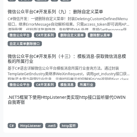
微信公众平台C#开发系列（九）：删除自定义菜单
C#微信开发：一键删除自定义菜单！封装DeletingCustomDefinedMenu
接口，继承ErrorMessage自动解析结果。只需access_token即可调用API
清除配置。代码简洁复用性强，告别繁琐XML处理，直接GetResponse获
取状态。适合动态管理公众号的开发者，建议收藏备用！
微信公众平台
C#开发系列
删除自定义菜单
删除默认菜单
自定义菜单删除接口
微信公众平台C#开发系列（十三）：模板消息-获取微信消息模
板的所属行业
基于C#语言详解微信公众平台模板消息所属行业查询方法。通过封装
TemplateGetIndustry类继承WeiXinRequest，调用get_industry接口获
取账号主营与副营行业信息。示例代码展示如何解析JSON返回的first_class
与second_class数据，为开发者提供合规通知场景开发支持
微信公众平台
C#开发系列
模板消息
所属行业
.NET5框架下使用HttpListener类实现http接口监听替代OWIN
自我寄宿
C#
HttpListener
.net5
http监听