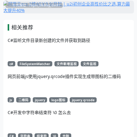
补充展位
Pages_Weblog_Get#1
相关推荐
C#监听文件目录新创建的文件并获取到路径
c#
FileSystemWatcher
文件新增监视
文件监视
网页前端js使用jquery.qrcode插件实现生成带图标的二维码
js
二维码
jquery
logo图标
jquery.qrcode
C#开发中字符串结束符 \0 怎么去
C#
字符串
结束符
\0
去除