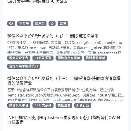
C#开发中字符串结束符 \0 怎么去
C#
字符串
结束符
\0
去除
微信公众平台C#开发系列（九）：删除自定义菜单
C#微信开发：一键删除自定义菜单！封装DeletingCustomDefinedMenu
接口，继承ErrorMessage自动解析结果。只需access_token即可调用API
清除配置。代码简洁复用性强，告别繁琐XML处理，直接GetResponse获
取状态。适合动态管理公众号的开发者，建议收藏备用！
微信公众平台
C#开发系列
删除自定义菜单
删除默认菜单
自定义菜单删除接口
微信公众平台C#开发系列（十三）：模板消息-获取微信消息模
板的所属行业
基于C#语言详解微信公众平台模板消息所属行业查询方法。通过封装
TemplateGetIndustry类继承WeiXinRequest，调用get_industry接口获
取账号主营与副营行业信息。示例代码展示如何解析JSON返回的first_class
与second_class数据，为开发者提供合规通知场景开发支持
微信公众平台
C#开发系列
模板消息
所属行业
.NET5框架下使用HttpListener类实现http接口监听替代OWIN
自我寄宿