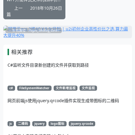
上一
2018年10月26日
篇
补充展位
Pages_Weblog_Get#1
相关推荐
C#监听文件目录新创建的文件并获取到路径
c#
FileSystemWatcher
文件新增监视
文件监视
网页前端js使用jquery.qrcode插件实现生成带图标的二维码
js
二维码
jquery
logo图标
jquery.qrcode