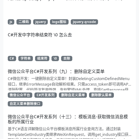
js
二维码
jquery
logo图标
jquery.qrcode
C#开发中字符串结束符 \0 怎么去
C#
字符串
结束符
\0
去除
微信公众平台C#开发系列（九）：删除自定义菜单
C#微信开发：一键删除自定义菜单！封装DeletingCustomDefinedMenu
接口，继承ErrorMessage自动解析结果。只需access_token即可调用API
清除配置。代码简洁复用性强，告别繁琐XML处理，直接GetResponse获
取状态。适合动态管理公众号的开发者，建议收藏备用！
微信公众平台
C#开发系列
删除自定义菜单
删除默认菜单
自定义菜单删除接口
微信公众平台C#开发系列（十三）：模板消息-获取微信消息模
板的所属行业
基于C#语言详解微信公众平台模板消息所属行业查询方法。通过封装
TemplateGetIndustry类继承WeiXinRequest，调用get_industry接口获