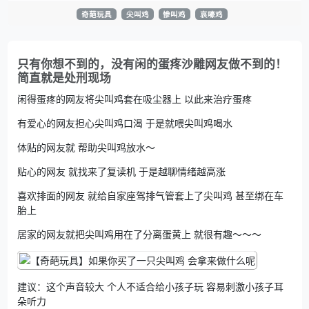
奇葩玩具
尖叫鸡
惨叫鸡
哀嚎鸡
只有你想不到的，没有闲的蛋疼沙雕网友做不到的！
简直就是处刑现场
闲得蛋疼的网友将尖叫鸡套在吸尘器上 以此来治疗蛋疼
有爱心的网友担心尖叫鸡口渴 于是就喂尖叫鸡喝水
体贴的网友就 帮助尖叫鸡放水～
贴心的网友 就找来了复读机 于是越聊情绪越高涨
喜欢排面的网友 就给自家座驾排气管套上了尖叫鸡 甚至绑在车
胎上
居家的网友就把尖叫鸡用在了分离蛋黄上 就很有趣～～～
建议：这个声音较大 个人不适合给小孩子玩 容易刺激小孩子耳
朵听力