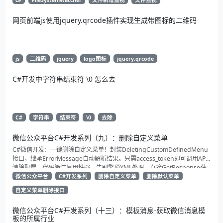
网页前端js使用jquery.qrcode插件实现生成带图标的二维码
js
二维码
jquery
logo图标
jquery.qrcode
C#开发中字符串结束符 \0 怎么去
C#
字符串
结束符
\0
去除
微信公众平台C#开发系列（九）：删除自定义菜单
C#微信开发：一键删除自定义菜单！封装DeletingCustomDefinedMenu
接口，继承ErrorMessage自动解析结果。只需access_token即可调用API
清除配置。代码简洁复用性强，告别繁琐XML处理，直接GetResponse获
取状态。适合动态管理公众号的开发者，建议收藏备用！
微信公众平台
C#开发系列
删除自定义菜单
删除默认菜单
自定义菜单删除接口
微信公众平台C#开发系列（十三）：模板消息-获取微信消息模
板的所属行业