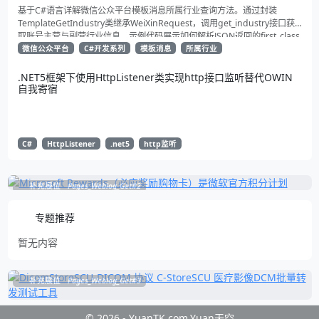
基于C#语言详解微信公众平台模板消息所属行业查询方法。通过封装
TemplateGetIndustry类继承WeiXinRequest，调用get_industry接口获
取账号主营与副营行业信息。示例代码展示如何解析JSON返回的first_class
与second_class数据，为开发者提供合规通知场景开发支持
微信公众平台
C#开发系列
模板消息
所属行业
.NET5框架下使用HttpListener类实现http接口监听替代OWIN
自我寄宿
C#
HttpListener
.net5
http监听
补充展位
Pages_Weblog_Get#2
专题推荐
暂无内容
补充展位
Pages_Weblog_Get#3
© 2026 - YuanTK.com.Yuan天空