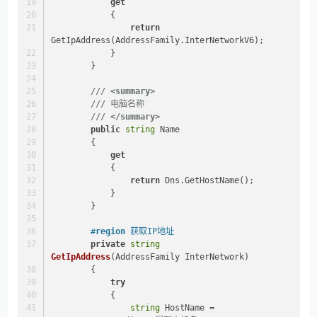
get
            {
return
GetIpAddress(AddressFamily.InterNetworkV6);
            }
        }
///
<summary>
///
 电脑名称
///
</summary>
public
string
 Name
        {
get
            {
return
 Dns.GetHostName();
            }
        }
#
region
 获取IP地址
private
string
GetIpAddress
(
AddressFamily InterNetwork
)
        {
try
            {
string
 HostName = 