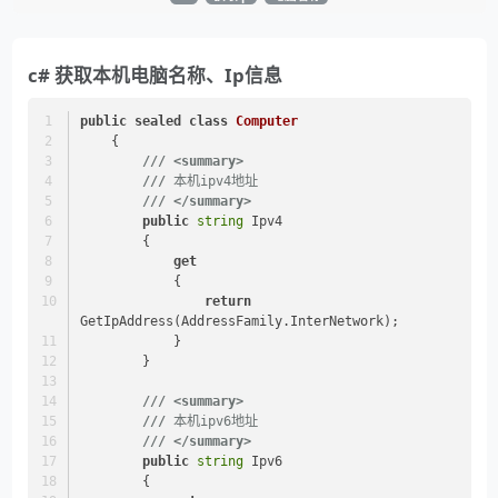
c# 获取本机电脑名称、Ip信息
public
sealed
class
Computer
    {
///
<summary>
///
 本机ipv4地址
///
</summary>
public
string
 Ipv4
        {
get
            {
return
GetIpAddress(AddressFamily.InterNetwork);
            }
        }
///
<summary>
///
 本机ipv6地址
///
</summary>
public
string
 Ipv6
        {