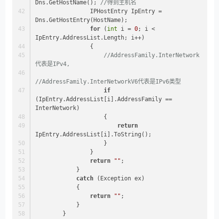
Dns.GetHostName(); 
//得到主机名
                IPHostEntry IpEntry = 
Dns.GetHostEntry(HostName);
for
 (
int
 i = 
0
; i < 
IpEntry.AddressList.Length; i++)
                {
//AddressFamily.InterNetwork
代表是IPv4,
//AddressFamily.InterNetworkV6代表是IPv6类型
if
(IpEntry.AddressList[i].AddressFamily == 
InterNetwork)
                    {
return
IpEntry.AddressList[i].ToString();
                    }
                }
return
""
;
            }
catch
 (Exception ex)
            {
return
""
;
            }
        }