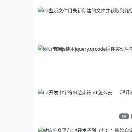
C#开
C#