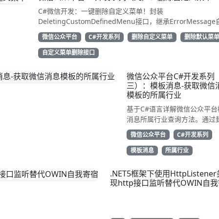
C#微信开发：一键删除自定义菜单！封装
DeletingCustomDefinedMenu接口，继承ErrorMessag
解析结果。只需access_token即可调用API清除配置。代码
微信公众平台
C#开发系列
删除自定义菜单
删除默认菜
用性强，告别繁琐XML处理，直接GetResponse获取状态
动态管理公众号的开发者，建议收藏备用！
自定义菜单删除接口
微信公众平台C#开发系列
三）：模板消息-获取微信
模板的所属行业
基于C#语言详解微信公众平台
消息所属行业查询方法。通过
TemplateGetIndustry类继承
微信公众平台
C#开发系列
WeiXinRequest，调用
get_industry接口获取账号
模板消息
所属行业
副营行业信息。示例代码展示
解析JSON返回的first_class与
.NET5框架下使用HttpListene
second_class数据，为开发
现http接口监听替代OWIN自
合规通知场景开发支持