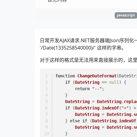
javascript
日常开发AJAX请求.NET服务器端Json序列
'/Date(1335258540000)/' 这样的字串。
对于这样的格式是无法用来直接展示的，这里可
function
ChangeDateFormat
(
DateStr
if
 (
DateString
 == 
null
) {
return
"--"
;
    }
DateString
 = 
DateString
.
repla
if
 (
DateString
.
indexOf
(
"+"
) >
DateString
 = 
DateString
.
s
    } 
else
if
 (
DateString
.
indexOf
DateString
 = 
DateString
.
s
    }