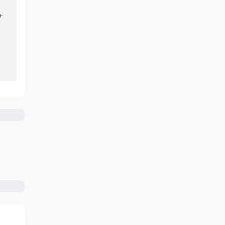
() + 
) + 