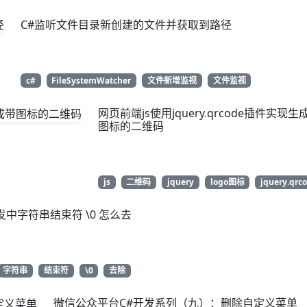
C#监听文件目录新创建的文件并获取到路径
c#
FileSystemWatcher
文件新增监视
文件监视
网页前端js使用jquery.qrcode插件实现生
图标的二维码
js
二维码
jquery
logo图标
jquery.qrc
发中字符串结束符 \0 怎么去
字符串
结束符
\0
去除
微信公众平台C#开发系列（九）：删除自定义菜单