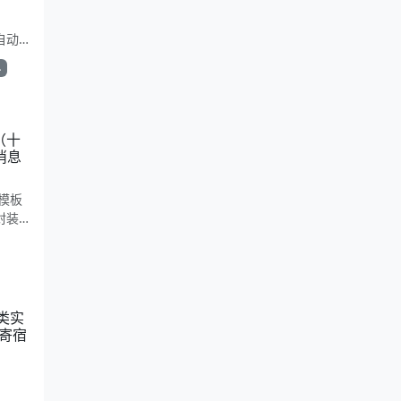
e自动
简洁复
单
。适合
（十
消息
模板
封装
主营与
如何
r类实
者提供
我寄宿