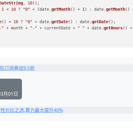
DateString
, 
10
));
 
1
 < 
10
 ? 
"0"
 + (date.
getMonth
() + 
1
) : date.
getMonth
e
() < 
10
 ? 
"0"
 + date.
getDate
() : date.
getDate
();
-"
 + month + 
"-"
 + currentDate + 
" "
 + date.
getHours
(
03月01日