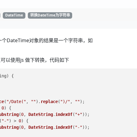
DateTime
转换DateTime为字符串
化一个DateTime对象的结果是一个字符串，如
以使用js 做下转换，代码如下
ing
) {
ce
(
"/Date("
, 
""
).
replace
(
")/"
, 
""
);
 
0
) {
ubstring
(
0
, 
DateString
.
indexOf
(
"+"
));
(
"-"
) > 
0
) {
ubstring
(
0
, 
DateString
.
indexOf
(
"-"
));