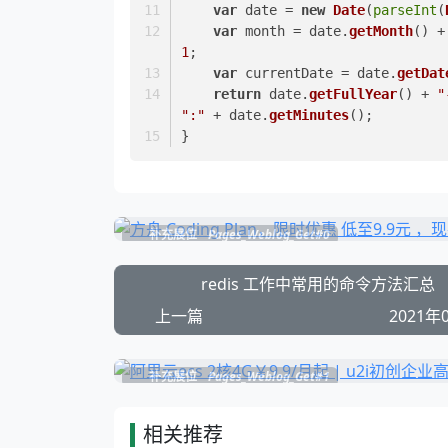
var
 date = 
new
Date
(
parseInt
(
var
 month = date.
getMonth
() +
1
;
var
 currentDate = date.
getDat
return
 date.
getFullYear
() + 
"
":"
 + date.
getMinutes
();
}
补充展位
Pages_Weblog_Get#0
redis 工作中常用的命令方法汇总
上一篇
2021年
补充展位
Pages_Weblog_Get#1
相关推荐