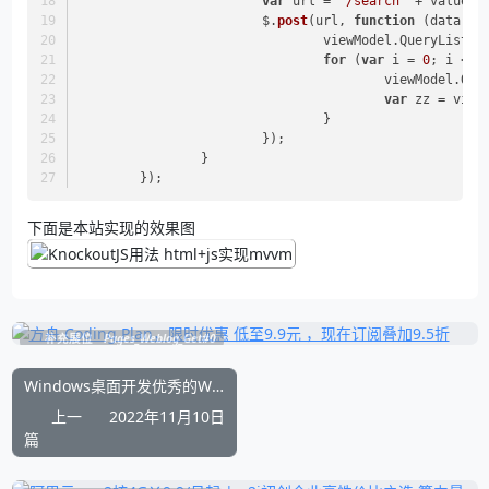
var
 url = 
'/search'
 + value;
			$.
post
(url, 
function
 (
data, s
				viewModel.
QueryList
.
r
for
 (
var
 i = 
0
; i < d
					viewModel.
Que
var
 zz = view
				}
			});
		}
	});
下面是本站实现的效果图
补充展位
Pages_Weblog_Get#0
Windows桌面开发优秀的WPF界面开源UI组件 MahApps.Metro
上一
2022年11月10日
篇