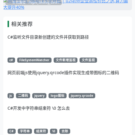
补充展位
Pages_Weblog_Get#1
相关推荐
C#监听文件目录新创建的文件并获取到路径
c#
FileSystemWatcher
文件新增监视
文件监视
网页前端js使用jquery.qrcode插件实现生成带图标的二维码
js
二维码
jquery
logo图标
jquery.qrcode
C#开发中字符串结束符 \0 怎么去
C#
字符串
结束符
\0
去除