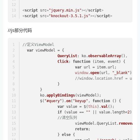
<
script
src
=
"jquery.min.js"
>
</
script
>
<
script
src
=
"knockout-3.5.1.js"
>
</
script
>
//js部分代码
//定义ViewModel
var
 viewModel = {
QueryList
: ko.
observableArray
(),
Click
: 
function
 (
item, event
) {
var
 url = item.
url
;
window
.
open
(url, 
"_blank"
).
lo
//window.location.href = url;
		}
	}
	ko.
applyBindings
(viewModel);
	$(
"#query"
).
on
(
"keyup"
, 
function
 (
) {
var
 value = $(
this
).
val
();
if
 (value == 
""
 || value.
length
<
2
) {
//清空队列
			viewModel.
QueryList
.
removeAll
return
;
		} 
else
 {