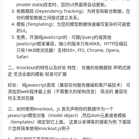
(model state)改变时，您的UI界面将自动更新。
依赖跟踪 (Dependency Tracking)：为转变和联合数据，在
你的模型数据之间隐式建立关系。
模板 (Templating)：为您的模型数据快速编写复杂的可嵌套
的UI。
免费，开源纯JavaScript的 - 可跟jQuery的或其他
JavaScript框架兼容，缩小的版本只有40KB，HTTP压缩后
只有14KB跨浏览器！支持IE6+, FF2, Chrome, Opera,
Safari
二、Knockout的特性以及好处 特性： 优雅的依赖跟踪 声明式绑
定 灵活全面的模板 轻易可扩展
好处： 纯javascript类库（兼容任何服务器端和客户端技术） 可
添加到web程序最上部（不需要大的架构改变） 简洁的 兼容任
何主流浏览器
三、如何使用knockout。js 首先声明你的数据作为一个
javascript模型对象（model object）,然后dom元素或者模板
（templates）绑定到它上面。 这里以本博客的搜索为例 下面简
介怎样简单使用knockout.js例子