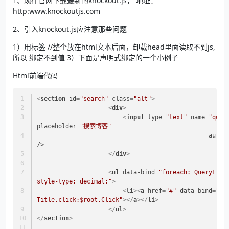
1、现在官网下载最新的knockout.js， 地址：
http:www.knockoutjs.com
2、引入knockout.js应注意那些问题
1）用标签
//整个放在html文本后面，卸载head里面读取不到js,
所以 绑定不到值 3）下面是声明式绑定的一个小例子
Html前端代码
<
section
id
=
"search"
class
=
"alt"
>
<
div
>
<
input
type
=
"text"
name
=
"quer
placeholder
=
"搜索博客"
autoc
/>
</
div
>
<
ul
data-bind
=
"foreach: QueryList
style-type: decimal;"
>
<
li
>
<
a
href
=
"#"
data-bind
=
"tex
Title,click:$root.Click"
>
</
a
>
</
li
>
</
ul
>
</
section
>