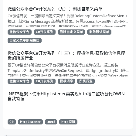
微信公众平台C#开发系列（九）：删除自定义菜单
C#微信开发：一键删除自定义菜单！封装DeletingCustomDefinedMenu
接口，继承ErrorMessage自动解析结果。只需access_token即可调用API
清除配置。代码简洁复用性强，告别繁琐XML处理，直接GetResponse获
取状态。适合动态管理公众号的开发者，建议收藏备用！
微信公众平台
C#开发系列
删除自定义菜单
删除默认菜单
自定义菜单删除接口
微信公众平台C#开发系列（十三）：模板消息-获取微信消息模
板的所属行业
基于C#语言详解微信公众平台模板消息所属行业查询方法。通过封装
TemplateGetIndustry类继承WeiXinRequest，调用get_industry接口获
取账号主营与副营行业信息。示例代码展示如何解析JSON返回的first_class
与second_class数据，为开发者提供合规通知场景开发支持
微信公众平台
C#开发系列
模板消息
所属行业
.NET5框架下使用HttpListener类实现http接口监听替代OWIN
自我寄宿
C#
HttpListener
.net5
http监听