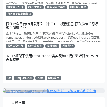
清除配置。代码简洁复用性强，告别繁琐XML处理，直接GetResponse获
取状态。适合动态管理公众号的开发者，建议收藏备用！
微信公众平台
C#开发系列
删除自定义菜单
删除默认菜单
自定义菜单删除接口
微信公众平台C#开发系列（十三）：模板消息-获取微信消息模
板的所属行业
基于C#语言详解微信公众平台模板消息所属行业查询方法。通过封装
TemplateGetIndustry类继承WeiXinRequest，调用get_industry接口获
取账号主营与副营行业信息。示例代码展示如何解析JSON返回的first_class
与second_class数据，为开发者提供合规通知场景开发支持
微信公众平台
C#开发系列
模板消息
所属行业
.NET5框架下使用HttpListener类实现http接口监听替代OWIN
自我寄宿
C#
HttpListener
.net5
http监听
补充展位
Pages_Weblog_Get#2
专题推荐