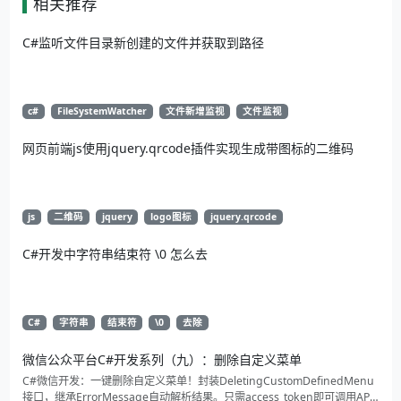
相关推荐
C#监听文件目录新创建的文件并获取到路径
c#
FileSystemWatcher
文件新增监视
文件监视
网页前端js使用jquery.qrcode插件实现生成带图标的二维码
js
二维码
jquery
logo图标
jquery.qrcode
C#开发中字符串结束符 \0 怎么去
C#
字符串
结束符
\0
去除
微信公众平台C#开发系列（九）：删除自定义菜单
C#微信开发：一键删除自定义菜单！封装DeletingCustomDefinedMenu
接口，继承ErrorMessage自动解析结果。只需access_token即可调用API