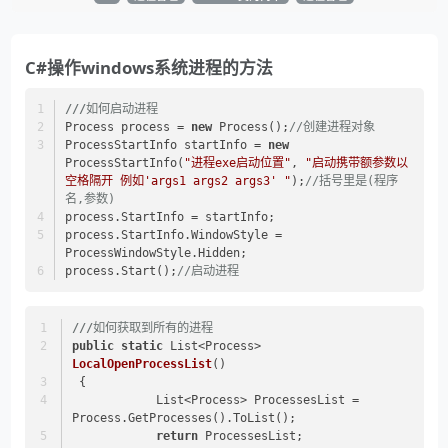
C#操作windows系统进程的方法
///
如何启动进程
Process process = 
new
 Process();
//创建进程对象    
ProcessStartInfo startInfo = 
new
ProcessStartInfo(
"进程exe启动位置"
, 
"启动携带额参数以 
空格隔开 例如'args1 args2 args3' "
);
//括号里是(程序
名,参数)
process.StartInfo = startInfo;
process.StartInfo.WindowStyle = 
ProcessWindowStyle.Hidden;
process.Start();
//启动进程
///
如何获取到所有的进程
public
static
 List<Process> 
LocalOpenProcessList
()
 {
            List<Process> ProcessesList = 
Process.GetProcesses().ToList();
return
 ProcessesList;