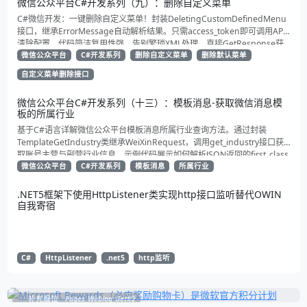
微信公众平台C#开发系列（九）：删除自定义菜单
C#微信开发：一键删除自定义菜单！封装DeletingCustomDefinedMenu
接口，继承ErrorMessage自动解析结果。只需access_token即可调用API
清除配置。代码简洁复用性强，告别繁琐XML处理，直接GetResponse获
取状态。适合动态管理公众号的开发者，建议收藏备用！
微信公众平台
C#开发系列
删除自定义菜单
删除默认菜单
自定义菜单删除接口
微信公众平台C#开发系列（十三）：模板消息-获取微信消息模
板的所属行业
基于C#语言详解微信公众平台模板消息所属行业查询方法。通过封装
TemplateGetIndustry类继承WeiXinRequest，调用get_industry接口获
取账号主营与副营行业信息。示例代码展示如何解析JSON返回的first_class
与second_class数据，为开发者提供合规通知场景开发支持
微信公众平台
C#开发系列
模板消息
所属行业
.NET5框架下使用HttpListener类实现http接口监听替代OWIN
自我寄宿
C#
HttpListener
.net5
http监听
补充展位
Pages_Weblog_Get#2