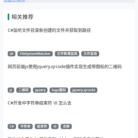
相关推荐
C#监听文件目录新创建的文件并获取到路径
c#
FileSystemWatcher
文件新增监视
文件监视
网页前端js使用jquery.qrcode插件实现生成带图标的二维码
js
二维码
jquery
logo图标
jquery.qrcode
C#开发中字符串结束符 \0 怎么去
C#
字符串
结束符
\0
去除