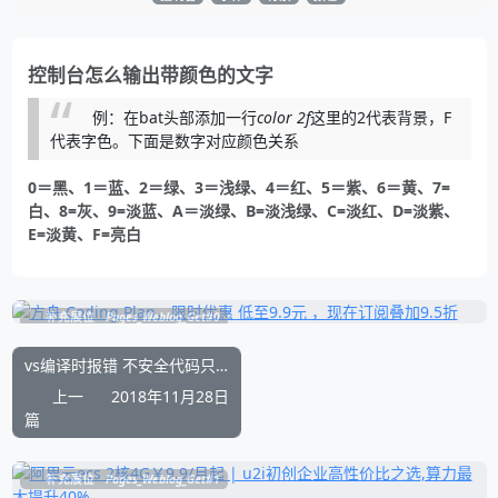
控制台怎么输出带颜色的文字
例：在bat头部添加一行
color 2f
这里的2代表背景，F
代表字色。下面是数字对应颜色关系
0＝黑、1＝蓝、2＝绿、3＝浅绿、4＝红、5＝紫、6＝黄、7=
白、8=灰、9=淡蓝、A＝淡绿、B=淡浅绿、C=淡红、D=淡紫、
E=淡黄、F=亮白
补充展位
Pages_Weblog_Get#0
vs编译时报错 不安全代码只会在使用 /unsafe 编译的情况下出现
上一
2018年11月28日
篇
补充展位
Pages_Weblog_Get#1