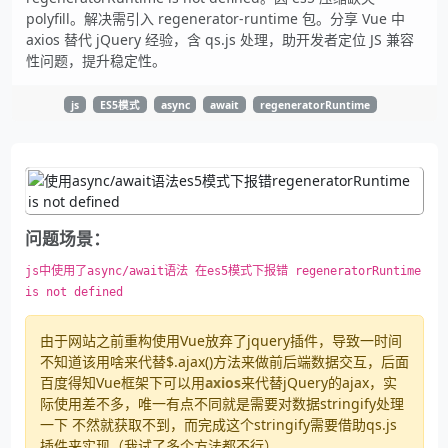
polyfill。解决需引入 regenerator-runtime 包。分享 Vue 中
axios 替代 jQuery 经验，含 qs.js 处理，助开发者定位 JS 兼容
性问题，提升稳定性。
js
ES5模式
async
await
regeneratorRuntime
问题场景：
js中使用了async/await语法 在es5模式下报错 regeneratorRuntime 
is not defined
由于网站之前重构使用Vue放弃了jquery插件，导致一时间
不知道该用啥来代替$.ajax()方法来做前后端数据交互，后面
百度得知Vue框架下可以用
axios
来代替jQuery的ajax，实
际使用差不多，唯一有点不同就是需要对数据stringify处理
一下 不然就获取不到，而完成这个stringify需要借助qs.js
插件来实现（我试了多个方法都不行）