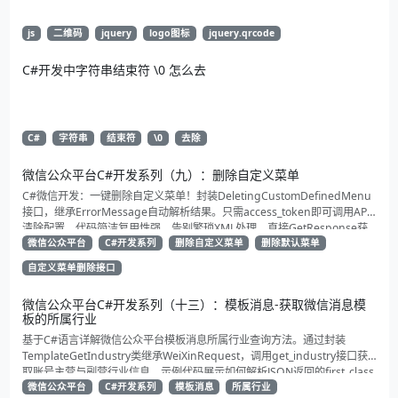
js
二维码
jquery
logo图标
jquery.qrcode
C#开发中字符串结束符 \0 怎么去
C#
字符串
结束符
\0
去除
微信公众平台C#开发系列（九）：删除自定义菜单
C#微信开发：一键删除自定义菜单！封装DeletingCustomDefinedMenu
接口，继承ErrorMessage自动解析结果。只需access_token即可调用API
清除配置。代码简洁复用性强，告别繁琐XML处理，直接GetResponse获
取状态。适合动态管理公众号的开发者，建议收藏备用！
微信公众平台
C#开发系列
删除自定义菜单
删除默认菜单
自定义菜单删除接口
微信公众平台C#开发系列（十三）：模板消息-获取微信消息模
板的所属行业
基于C#语言详解微信公众平台模板消息所属行业查询方法。通过封装
TemplateGetIndustry类继承WeiXinRequest，调用get_industry接口获
取账号主营与副营行业信息。示例代码展示如何解析JSON返回的first_class
与second_class数据，为开发者提供合规通知场景开发支持
微信公众平台
C#开发系列
模板消息
所属行业