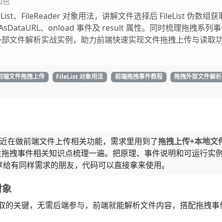
润色
st、FileReader 对象用法，讲解文件选择后 FileList 伪数组
dAsDataURL、onload 事件及 result 属性。同时梳理拖拽系列
外部文件解析实战实例，助力前端快速实现文件拖拽上传与读取
前端文件拖拽上传
FileList 对象用法
前端拖拽事件教程
拖拽外部文件解析
盘 最近在做前端文件上传相关功能，需求里用到了
拖拽上传+本地文
、原生拖拽事件相关知识点梳理一遍。把原理、事件说明和可运行实
享给有同样需求的朋友，代码可以直接拿来使用。
对象
取的关键，无需后端参与，前端就能解析文件内容，搭配拖拽事