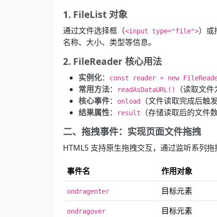
1. FileList 对象
通过文件选择框（
）或
<input type="file">
名称、大小、类型等信息。
2. FileReader 核心用法
实例化
：
const reader = new FileRead
常用方法
：
（读取文件为
readAsDataURL()
核心事件
：
（文件读取完成后触
onload
结果属性
：
（存储读取后的文件
result
二、拖拽事件：实现页面文件拖拽
HTML5 支持原生拖拽交互，通过监听系
事件名
作用对象
目标元素
ondragenter
目标元素
ondragover