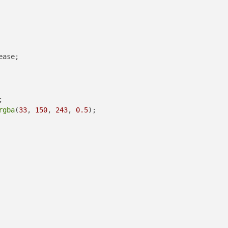
ease;
;
rgba
(
33
, 
150
, 
243
, 
0.5
);