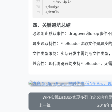
</
script
>
</
body
>
</
html
>
四、关键避坑总结
必须阻止默认事件：dragover和drop
异步读取特性：FileReader读取文件是异步
文件类型限制：实际开发中需判断文件类型，
兼容性：现代浏览器均支持FileReader，无
补充展位
Pages_Weblog_Get#0
WPF实现ListBox实现多列自定义内容
上一篇
2018年