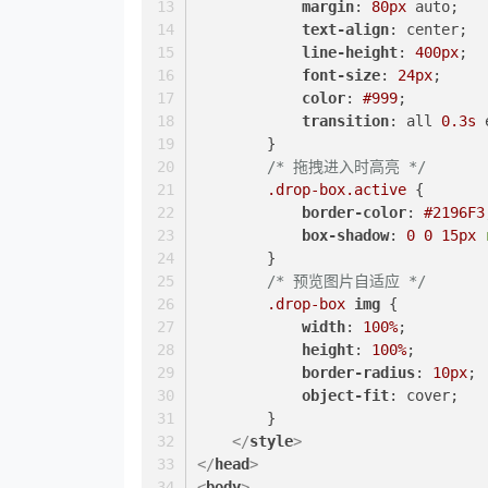
margin
: 
80px
 auto;
text-align
: center;
line-height
: 
400px
;
font-size
: 
24px
;
color
: 
#999
;
transition
: all 
0.3s
 
        }
/* 拖拽进入时高亮 */
.drop-box
.active
 {
border-color
: 
#2196F3
box-shadow
: 
0
0
15px
        }
/* 预览图片自适应 */
.drop-box
img
 {
width
: 
100%
;
height
: 
100%
;
border-radius
: 
10px
;
object-fit
: cover;
        }
</
style
>
</
head
>
<
body
>