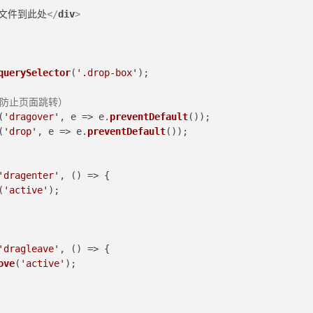
文件到此处
</
div
>
querySelector
(
'.drop-box'
);
（防止页面跳转）
(
'dragover'
, 
e
 =>
 e.
preventDefault
());
(
'drop'
, 
e
 =>
 e.
preventDefault
());
'dragenter'
, 
() =>
 {
(
'active'
);
'dragleave'
, 
() =>
 {
ove
(
'active'
);