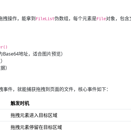
拖拽操作，能拿到
伪数组，每个元素是
对象，包含
FileList
File
er()
Base64地址，适合图片预览）
发）
数据）
列拖拽事件，就能捕获拖拽到页面的文件，核心事件如下：
触发时机
拖拽元素进入目标区域
拖拽元素停留在目标区域