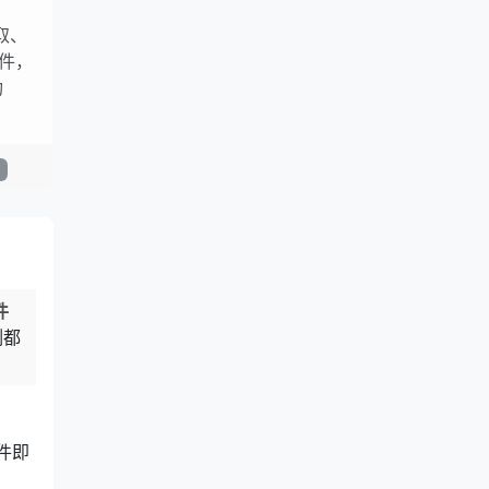
获取、
事件，
功
件
例都
件即