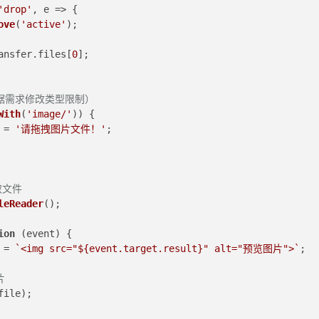
'drop'
, 
e
 =>
 {
ove
(
'active'
);
ansfer
.
files
[
0
];
根据需求修改类型限制）
With
(
'image/'
)) {
 = 
'请拖拽图片文件！'
;
读取文件
leReader
();
ion
 (
event
) {
 = 
`<img src="
${event.target.result}
" alt="预览图片">`
;
片
file);