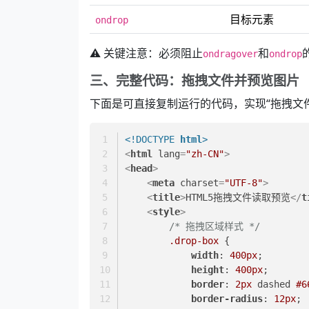
目标元素
ondrop
⚠️ 关键注意：必须阻止
和
ondragover
ondrop
三、完整代码：拖拽文件并预览图片
下面是可直接复制运行的代码，实现“拖拽文
<!DOCTYPE 
html
>
<
html
lang
=
"zh-CN"
>
<
head
>
<
meta
charset
=
"UTF-8"
>
<
title
>
HTML5拖拽文件读取预览
</
t
<
style
>
/* 拖拽区域样式 */
.drop-box
 {
width
: 
400px
;
height
: 
400px
;
border
: 
2px
 dashed 
#6
border-radius
: 
12px
;