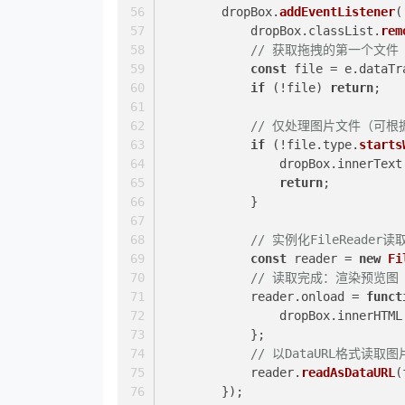
        dropBox.
addEventListener
(
            dropBox.
classList
.
rem
// 获取拖拽的第一个文件
const
 file = e.
dataTr
if
 (!file) 
return
;
// 仅处理图片文件（可
if
 (!file.
type
.
starts
                dropBox.
innerText
return
;
            }
// 实例化FileReader
const
 reader = 
new
Fi
// 读取完成：渲染预览图
            reader.
onload
 = 
funct
                dropBox.
innerHTML
            };
// 以DataURL格式读取图
            reader.
readAsDataURL
(
        });