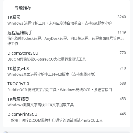
专题推荐
TK精灵
3240
Windows 进程守护工具・未响应崩溃自动重启・支持bat脚本守护
远程运维助手
1149
简化依赖Todesk远程、AnyDesk远程、向日葵远程、远程桌面账号管理运
维工作
DicomStoreSCU
770
DICOM传输协议C-StoreSCU大批量转发测试工具
TK精灵v4.3
710
Windows桌面进程守护小工具v4.3版本（支持离线环境）
TKOCRv7.0
688
PaddleOCR 离线文字识别工具・Windows离线OCR・多语言接口
TK截屏精灵
453
Windows截屏文字离线OCR文字提取工具
DicomPrintSCU
445
一款用于医疗DICOM胶片打印通信的调试测试PrintSCU工具