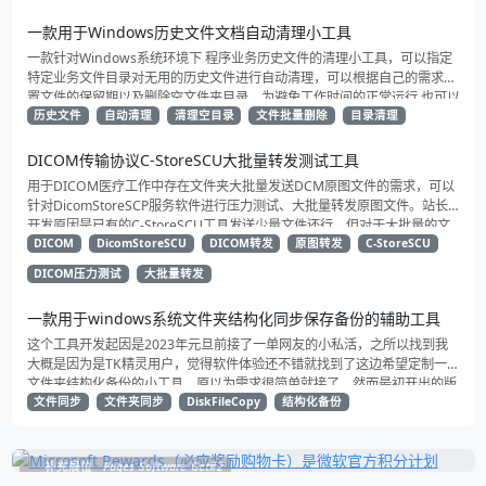
能。此外，它还提供界面化的dicom通信协议信息展示和通信阶段的日志信
息输出，可用于排查客户端和服务端的通信协议问题。
一款用于Windows历史文件文档自动清理小工具
一款针对Windows系统环境下 程序业务历史文件的清理小工具，可以指定
特定业务文件目录对无用的历史文件进行自动清理，可以根据自己的需求设
置文件的保留期以及删除空文件夹目录。为避免工作时间的正常运行 也可以
设置闲时执行（0点到7点）。
历史文件
自动清理
清理空目录
文件批量删除
目录清理
DICOM传输协议C-StoreSCU大批量转发测试工具
用于DICOM医疗工作中存在文件夹大批量发送DCM原图文件的需求，可以
针对DicomStoreSCP服务软件进行压力测试、大批量转发原图文件。站长
开发原因是已有的C-StoreSCU工具发送少量文件还行，但对于大批量的文
件发送实在力有未逮，于是就开发了一个大批量的发送测试工具（C-
DICOM
DicomStoreSCU
DICOM转发
原图转发
C-StoreSCU
StoreSCU）专门用于工作测试的版本，然后再基于这一版的软件美化下界
DICOM压力测试
大批量转发
面后就诞生了这款DicomStoreSCU。
一款用于windows系统文件夹结构化同步保存备份的辅助工具
这个工具开发起因是2023年元旦前接了一单网友的小私活，之所以找到我
大概是因为是TK精灵用户，觉得软件体验还不错就找到了这边希望定制一款
文件夹结构化备份的小工具，原以为需求很简单就接了，然而最初开出的版
本体验备份效率却非常的拉跨，期间对方给我提供了一些比较好的建议和思
文件同步
文件夹同步
DiskFileCopy
结构化备份
路最终完成了这个版本 ，本地实际测试数据8w+文件（20GB+） 实测效果
同步备份效果还不错，实现了定时全量备份，以及错误信息输出（界面限仅
展示最新的n条）
补充展位
Pages_Software_Get#2