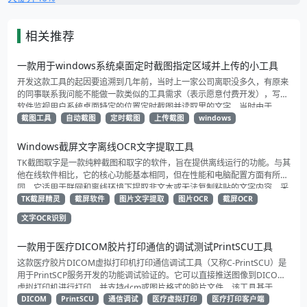
相关推荐
一款用于windows系统桌面定时截图指定区域并上传的小工具
开发这款工具的起因要追溯到几年前，当时上一家公司离职没多久，有原来
的同事联系我问能不能做一款类似的工具需求（表示愿意付费开发），写个
软件监视用户系统桌面特定的位置定时截图并读取里的文字，当时由于
TesseractOCR这块已经把我折腾的很反感了（工作量太大了）于是便婉拒
截图工具
自动截图
定时截图
上传截图
windows
了，这段时间感觉之前开发的OCR辅助工具已经解决了这个问题，于是就萌
生了做一个适用范围更广的屏幕自动抓取上传，只需要事先设定好指定位置
Windows截屏文字离线OCR文字提取工具
（允许多个），工具就会定时截图并往指定的地址推送，适合需要定时监听
TK截图取字是一款纯粹截图和取字的软件，旨在提供离线运行的功能。与其
指定屏幕区域内容来判断内容是否变更的业务。
他在线软件相比，它的核心功能基本相同，但在性能和电脑配置方面有所不
同。它适用于联网和离线环境下提取非文本或无法复制粘贴的文字内容。采
用paddleocr识别引擎，具有高识别率和准确性。建议下载TK截屏精灵以体
TK截屏精灵
截屏软件
图片文字提取
图片OCR
截屏OCR
验识别效果。
文字OCR识别
一款用于医疗DICOM胶片打印通信的调试测试PrintSCU工具
这款医疗胶片DICOM虚拟打印机打印通信调试工具（又称C-PrintSCU）是
用于PrintSCP服务开发的功能调试验证的。它可以直接推送图像到DICOM
虚拟打印机进行打印，并支持dcm或图片格式的胶片文件。该工具基于
DICOM 3.0标准开发，测试验证了多款网络上的虚拟打印软件的正常打印功
DICOM
PrintSCU
通信调试
医疗虚拟打印
医疗打印客户端