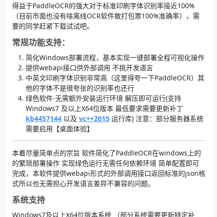
得益于PaddleOCR的强大对于标准印刷字体识别率接近100%
（目前市面也没有啥离线OCR软件敢打包票100%准确率），需
要的同学赶紧下载试试吧。
常规功能支持：
简化Windows部署流程，基本实现一键部署全程可视化操作
提供webapi接口供外部调用 不挑开发语言
中英文印刷字体识别非常高（这里得夸一下PaddleOCR）其
他的字体不是很夸张的识别率也还行
绿色软件-无需额外安装运行环境 解压即可运行(支持
Windows7 及以上X64位版本 最低要求需要更新补丁
kb4457144
以及
vc++2015
运行库) 注意：部分服务器系统
需要启用【桌面体验】
本着尽量简单点的宗旨 软件简化了PaddleOCR在windows上的
的繁琐部署操作 实现绿色运行无需任何依赖环境 简单配置即可
完成，本软件提供webapi形式的外部调用接口返回标准的json格
式所以也无需担心开发语言差异不兼容的问题。
系统支持
Windows7及以上X64位版本系统 （部分系统需要更新特定补