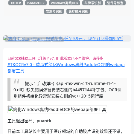
TKOCR
PaddleOCR
Windows离线OCR
车牌号识别
证件号识别
发票号识别
医疗胶片识别
补充展位
Pages_Software_Get#0
目前OCR辅助工具已升级至v7.0 此版本已不再维护，请移步
#TKOCRv7.0 - 傻瓜式简化Windows离线PaddleOCR的webapi
部署工具
提示：启动弹出《api-ms-win-crt-runtime-l1-1-
0.dll》缺失错误弹窗安装右侧的
b4457144
补丁包、OCR识
别组件初始化异常就安装右侧的vc++2015运行库
工具退出密码：
yuantk
目前本工具站长主要用于医疗领域的自助胶片识别效果还不错，