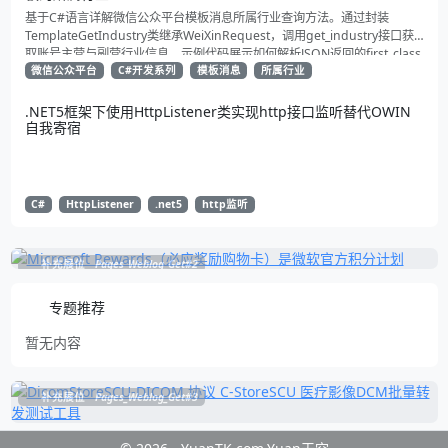
基于C#语言详解微信公众平台模板消息所属行业查询方法。通过封装
TemplateGetIndustry类继承WeiXinRequest，调用get_industry接口获
取账号主营与副营行业信息。示例代码展示如何解析JSON返回的first_class
与second_class数据，为开发者提供合规通知场景开发支持
微信公众平台
C#开发系列
模板消息
所属行业
.NET5框架下使用HttpListener类实现http接口监听替代OWIN
自我寄宿
C#
HttpListener
.net5
http监听
补充展位
Pages_Weblog_Get#2
专题推荐
暂无内容
补充展位
Pages_Weblog_Get#3