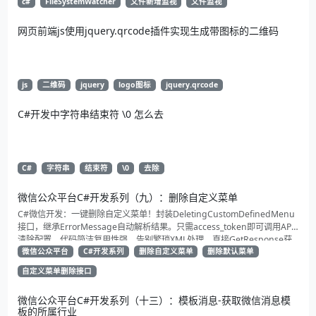
c#
FileSystemWatcher
文件新增监视
文件监视
网页前端js使用jquery.qrcode插件实现生成带图标的二维码
js
二维码
jquery
logo图标
jquery.qrcode
C#开发中字符串结束符 \0 怎么去
C#
字符串
结束符
\0
去除
微信公众平台C#开发系列（九）：删除自定义菜单
C#微信开发：一键删除自定义菜单！封装DeletingCustomDefinedMenu
接口，继承ErrorMessage自动解析结果。只需access_token即可调用API
清除配置。代码简洁复用性强，告别繁琐XML处理，直接GetResponse获
取状态。适合动态管理公众号的开发者，建议收藏备用！
微信公众平台
C#开发系列
删除自定义菜单
删除默认菜单
自定义菜单删除接口
微信公众平台C#开发系列（十三）：模板消息-获取微信消息模
板的所属行业