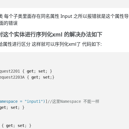
类 每个子类里面存在同名属性 Input 之所以报错就是这个属性
上面的错误
对这个实体进行序列化xml 的解决办法如下
给属性进行区分 这样就可以序列化xml了 代码如下:
quest2201 { 
get
; 
set
; }
equest2203A { 
get
; 
set
;}
amespace = 
"input1"
)
]
//这里Namespace 不能一样
get
; 
set
; }
 { 
get
; 
set
; }