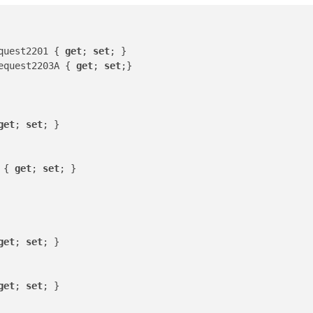
quest2201 { 
get
; 
set
; }
equest2203A { 
get
; 
set
;}
get
; 
set
; }
 { 
get
; 
set
; }
get
; 
set
; }
get
; 
set
; }