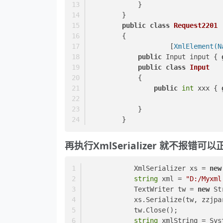
            }
        }
public
class
Request2201
        {
		    [
XmlElement(N
public
 Input input { 
public
class
Input
            {
public
int
 xxx { 
            }
        }
再执行XmlSerializer 就不报错可
            XmlSerializer xs = 
new
string
 xml = 
"D:/Myxml
            TextWriter tw = 
new
 St
            xs.Serialize(tw, zzj
            tw.Close();
string
 xmlString = Sys