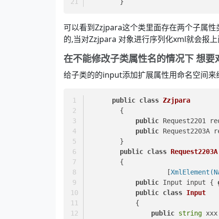
        }
可以看到Zzjpara这个类里面存在两个子属性
的,当对Zzjpara 对象进行序列化xml就会报
在不能修改子类属性名的情况下 想要
给子类的的input添加扩展属性用命名空间来
public
class
Zzjpara
        {
public
 Request2201 re
public
 Request2203A r
        }
public
class
Request2203A
        {
		    [
XmlElement(N
public
 Input input { 
public
class
Input
            {
public
string
 xxx