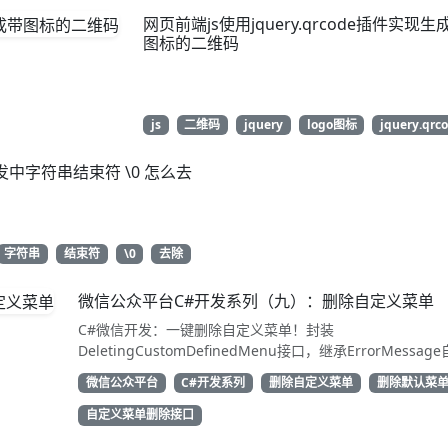
网页前端js使用jquery.qrcode插件实现生
图标的二维码
js
二维码
jquery
logo图标
jquery.qrc
发中字符串结束符 \0 怎么去
字符串
结束符
\0
去除
微信公众平台C#开发系列（九）：删除自定义菜单
C#微信开发：一键删除自定义菜单！封装
DeletingCustomDefinedMenu接口，继承ErrorMessag
解析结果。只需access_token即可调用API清除配置。代码
微信公众平台
C#开发系列
删除自定义菜单
删除默认菜
用性强，告别繁琐XML处理，直接GetResponse获取状态
动态管理公众号的开发者，建议收藏备用！
自定义菜单删除接口