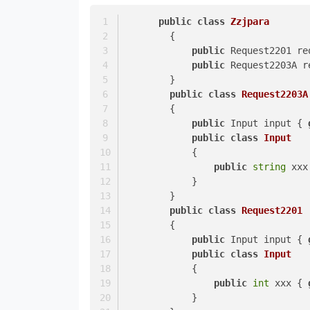
public
class
Zzjpara
        {
public
 Request2201 re
public
 Request2203A r
        }
public
class
Request2203A
        {
public
 Input input { 
public
class
Input
            {
public
string
 xxx
            }
        }
public
class
Request2201
        {
public
 Input input { 
public
class
Input
            {
public
int
 xxx { 
            }