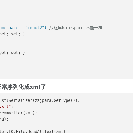
amespace = 
"input2"
)
]
//这里Namespace 不能一样
get
; 
set
; }
get
; 
set
; }
以正常序列化成xml了
 XmlSerializer(zzjpara.GetType());
.xml"
;
reamWriter(xml);
para);
tem.IO.File.ReadAllText(xml);