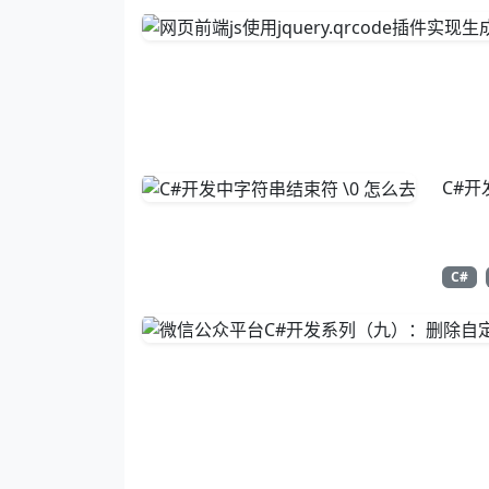
C#开
C#