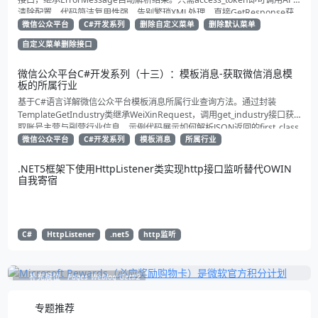
清除配置。代码简洁复用性强，告别繁琐XML处理，直接GetResponse获
取状态。适合动态管理公众号的开发者，建议收藏备用！
微信公众平台
C#开发系列
删除自定义菜单
删除默认菜单
自定义菜单删除接口
微信公众平台C#开发系列（十三）：模板消息-获取微信消息模
板的所属行业
基于C#语言详解微信公众平台模板消息所属行业查询方法。通过封装
TemplateGetIndustry类继承WeiXinRequest，调用get_industry接口获
取账号主营与副营行业信息。示例代码展示如何解析JSON返回的first_class
与second_class数据，为开发者提供合规通知场景开发支持
微信公众平台
C#开发系列
模板消息
所属行业
.NET5框架下使用HttpListener类实现http接口监听替代OWIN
自我寄宿
C#
HttpListener
.net5
http监听
补充展位
Pages_Weblog_Get#2
专题推荐