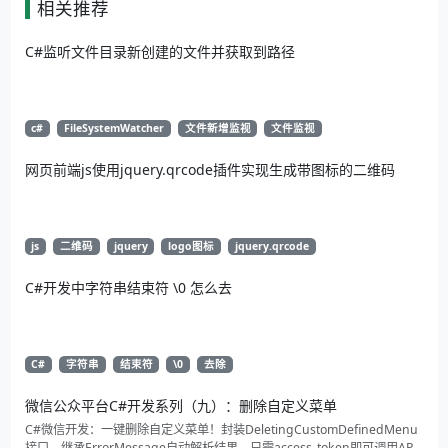
相关推荐
C#监听文件目录新创建的文件并获取到路径
c#
FileSystemWatcher
文件新增监视
文件监视
网页前端js使用jquery.qrcode插件实现生成带图标的二维码
js
二维码
jquery
logo图标
jquery.qrcode
C#开发中字符串结束符 \0 怎么去
C#
字符串
结束符
\0
去除
微信公众平台C#开发系列（九）：删除自定义菜单
C#微信开发：一键删除自定义菜单！封装DeletingCustomDefinedMenu
接口，继承ErrorMessage自动解析结果。只需access_token即可调用API