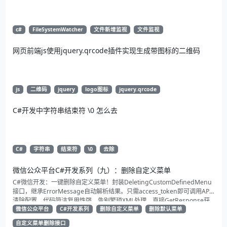
c#
FileSystemWatcher
文件新增监视
文件监视
网页前端js使用jquery.qrcode插件实现生成带图标的二维码
js
二维码
jquery
logo图标
jquery.qrcode
C#开发中字符串结束符 \0 怎么去
C#
字符串
结束符
\0
去除
微信公众平台C#开发系列（九）：删除自定义菜单
C#微信开发：一键删除自定义菜单！封装DeletingCustomDefinedMenu
接口，继承ErrorMessage自动解析结果。只需access_token即可调用API
清除配置。代码简洁复用性强，告别繁琐XML处理，直接GetResponse获
取状态。适合动态管理公众号的开发者，建议收藏备用！
微信公众平台
C#开发系列
删除自定义菜单
删除默认菜单
自定义菜单删除接口