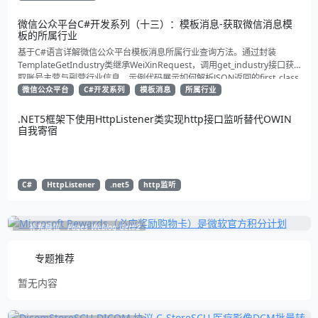
微信公众平台C#开发系列（十三）：模板消息-获取微信消息模
板的所属行业
基于C#语言详解微信公众平台模板消息所属行业查询方法。通过封装
TemplateGetIndustry类继承WeiXinRequest，调用get_industry接口获
取账号主营与副营行业信息。示例代码展示如何解析JSON返回的first_class
与second_class数据，为开发者提供合规通知场景开发支持
微信公众平台
C#开发系列
模板消息
所属行业
.NET5框架下使用HttpListener类实现http接口监听替代OWIN
自我寄宿
C#
HttpListener
.net5
http监听
补充展位
Pages_Weblog_Get#2
专题推荐
暂无内容