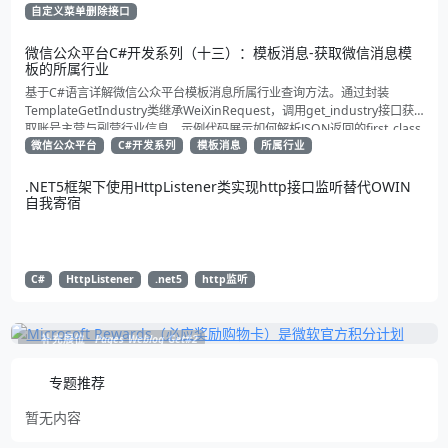
自定义菜单删除接口
微信公众平台C#开发系列（十三）：模板消息-获取微信消息模
板的所属行业
基于C#语言详解微信公众平台模板消息所属行业查询方法。通过封装
TemplateGetIndustry类继承WeiXinRequest，调用get_industry接口获
取账号主营与副营行业信息。示例代码展示如何解析JSON返回的first_class
与second_class数据，为开发者提供合规通知场景开发支持
微信公众平台
C#开发系列
模板消息
所属行业
.NET5框架下使用HttpListener类实现http接口监听替代OWIN
自我寄宿
C#
HttpListener
.net5
http监听
补充展位
Pages_Weblog_Get#2
专题推荐
暂无内容