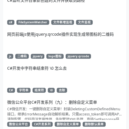
C#监听文件目录新创建的文件并获取到路径
c#
FileSystemWatcher
文件新增监视
文件监视
网页前端js使用jquery.qrcode插件实现生成带图标的二维码
js
二维码
jquery
logo图标
jquery.qrcode
C#开发中字符串结束符 \0 怎么去
C#
字符串
结束符
\0
去除
微信公众平台C#开发系列（九）：删除自定义菜单
C#微信开发：一键删除自定义菜单！封装DeletingCustomDefinedMenu
接口，继承ErrorMessage自动解析结果。只需access_token即可调用API
清除配置。代码简洁复用性强，告别繁琐XML处理，直接GetResponse获
取状态。适合动态管理公众号的开发者，建议收藏备用！
微信公众平台
C#开发系列
删除自定义菜单
删除默认菜单