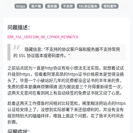
https
客户端
服务器
不支持
SSL协议版本
密码套件
问题描述：
ERR_SSL_VERSION_OR_CIPHER_MISMATCH
隐藏信息: “不支持的协议客户端和服务器不支持常用
的 SSL 协议版本或密码套件。”
之前站点因为一直是http协议有些小想法无法实现，就想着试试
升级到https，但看着阿里高昂的https证书价格原本是觉得没搞
头了，毕竟一个小破站好几年的花费都没这证书的半年来的贵，
免费的原本是嫌麻烦懒得搞 因为据说是三个月得重新续签一次，
这两天无意间在看到网上有自动续签的免费证书就又动了心思。
趁着这两天工作摸鱼时间相对比较宽松，稀里糊涂把站点的https
认证给安排上了，没想到实际部署下来还挺顺利的，并没有没有
碰到特别大的磕磕绊绊，唯独上面这个问题，花了我半天时间去
折腾。
问题症状：