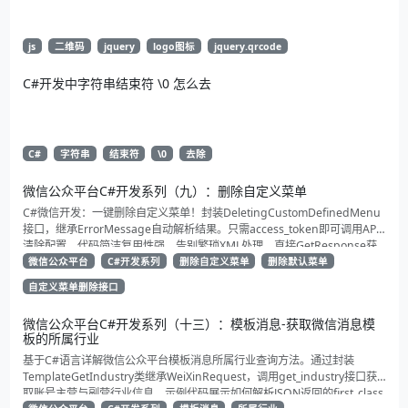
js
二维码
jquery
logo图标
jquery.qrcode
C#开发中字符串结束符 \0 怎么去
C#
字符串
结束符
\0
去除
微信公众平台C#开发系列（九）：删除自定义菜单
C#微信开发：一键删除自定义菜单！封装DeletingCustomDefinedMenu
接口，继承ErrorMessage自动解析结果。只需access_token即可调用API
清除配置。代码简洁复用性强，告别繁琐XML处理，直接GetResponse获
取状态。适合动态管理公众号的开发者，建议收藏备用！
微信公众平台
C#开发系列
删除自定义菜单
删除默认菜单
自定义菜单删除接口
微信公众平台C#开发系列（十三）：模板消息-获取微信消息模
板的所属行业
基于C#语言详解微信公众平台模板消息所属行业查询方法。通过封装
TemplateGetIndustry类继承WeiXinRequest，调用get_industry接口获
取账号主营与副营行业信息。示例代码展示如何解析JSON返回的first_class