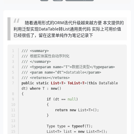
随着通用形式的ORM迭代升级越来越方便 本文提供的
利用泛型实现DataTable转List通用类代码 实际上可用价值
已经很低了，留在这里单纯作为笔记记录下
///
<summary>
///
 根据实体属性自动序列化
///
</summary>
///
<typeparam name="T">
数据泛类型
</typeparam>
///
<param name="dt">
datatable
</param>
///
<returns>
</returns>
public
static
List
<
T
> 
ToList
<
T
>(
this
 DataTable 
dt
) 
where
 T : 
new
()
{
if
 (dt == 
null
)
            {
return
new
 List<T>();
            }
            Type type = 
typeof
(T);
            List<T> list = 
new
 List<T>();