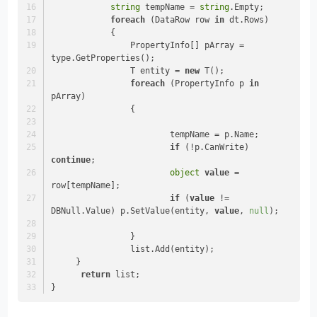
string
 tempName = 
string
.Empty;
foreach
 (DataRow row 
in
 dt.Rows)
            {
                PropertyInfo[] pArray = 
type.GetProperties();
                T entity = 
new
 T();
foreach
 (PropertyInfo p 
in
pArray)
                {
                        tempName = p.Name;
if
 (!p.CanWrite) 
continue
;
object
value
 = 
row[tempName];
if
 (
value
 != 
DBNull.Value) p.SetValue(entity, 
value
, 
null
);
                }
                list.Add(entity);
     }
return
 list;
}