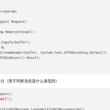
>
</param>
quest Request
)
ew
 MemoryStream())
.CopyTo(buffer);
= 
0
;
StreamReader(buffer, System.Text.UTF8Encoding.Default);
dToEndAsync().Result;
共消息部分（用于判断消息是什么类型的）
quest);
xml}
"
);
eiXinXmlMessage.Load<WeiXinXmlMessage>(xml);