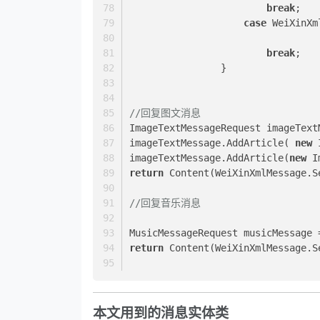
break
;
case
 WeiXinXm
break
;
                }
//回复图文消息
ImageTextMessageRequest imageText
imageTextMessage.AddArticle( 
new
 
imageTextMessage.AddArticle(
new
 I
return
 Content(WeiXinXmlMessage.S
//回复音乐消息
MusicMessageRequest musicMessage 
return
 Content(WeiXinXmlMessage.S
本文用到的消息实体类