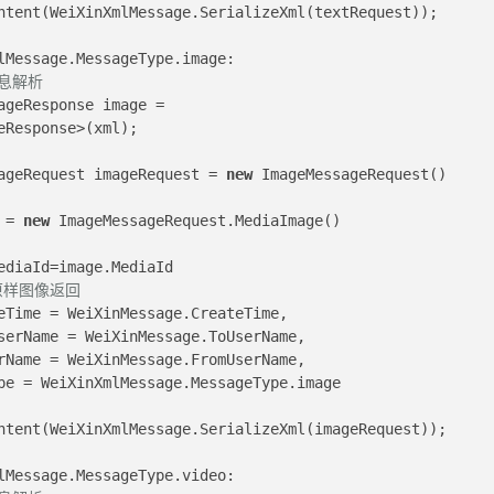
ntent(WeiXinXmlMessage.SerializeXml(textRequest));
lMessage.MessageType.image:
息解析 
eResponse>(xml);
         ImageMessageRequest imageRequest = 
new
 ImageMessageRequest()
    Image = 
new
 ImageMessageRequest.MediaImage() 
                             MediaId=image.MediaId
原样图像返回
                   CreateTime = WeiXinMessage.CreateTime,
                   FromUserName = WeiXinMessage.ToUserName,
                   ToUserName = WeiXinMessage.FromUserName,
                    MsgType = WeiXinXmlMessage.MessageType.image
ntent(WeiXinXmlMessage.SerializeXml(imageRequest));
lMessage.MessageType.video: