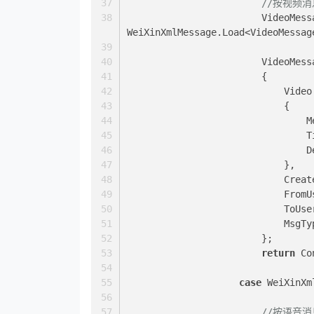
//按视频消
                        VideoMessageResponse video = 
WeiXinXmlMessage.Load<VideoMessag
               
                        {
                        
                            {
   
        
     
                            },
         
         
         
        
                        };
return
 Co
case
 WeiXinXm
//按语音消