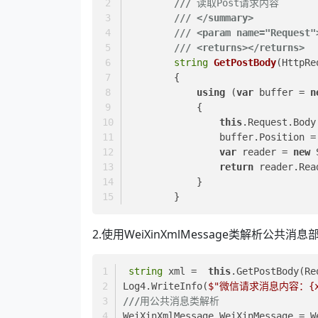
///
 读取Post请求内容
///
</summary>
///
<param name="Request"
///
<returns>
</returns>
string
GetPostBody
(
HttpRe
        {
using
 (
var
 buffer = 
n
            {
this
.Request.Body
                buffer.Position 
var
 reader = 
new
 
return
 reader.Rea
            }
        }
2.使用WeiXinXmlMessage类解析公
string
 xml =  
this
.GetPostBody(Re
Log4.WriteInfo(
$"微信请求消息内容：
{
///
用公共消息类解析
WeiXinXmlMessage WeiXinMessage = W