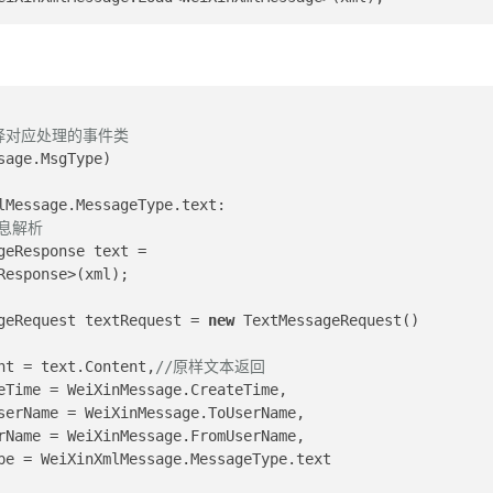
择对应处理的事件类
sage.MsgType)
lMessage.MessageType.text:
息解析 
Response>(xml);
        TextMessageRequest textRequest = 
new
 TextMessageRequest()
                 Content = text.Content,
//原样文本返回
                   CreateTime = WeiXinMessage.CreateTime,
                   FromUserName = WeiXinMessage.ToUserName,
                   ToUserName = WeiXinMessage.FromUserName,
                    MsgType = WeiXinXmlMessage.MessageType.text