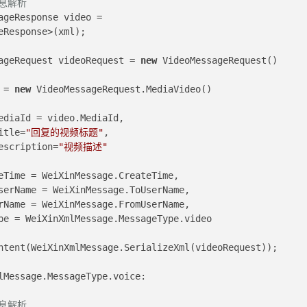
息解析 
eResponse>(xml);
         VideoMessageRequest videoRequest = 
new
 VideoMessageRequest()
    Video = 
new
 VideoMessageRequest.MediaVideo()
                             MediaId = video.MediaId,
                        Title=
"回复的视频标题"
,
                           Description=
"视频描述"
                   CreateTime = WeiXinMessage.CreateTime,
                   FromUserName = WeiXinMessage.ToUserName,
                   ToUserName = WeiXinMessage.FromUserName,
                    MsgType = WeiXinXmlMessage.MessageType.video
ntent(WeiXinXmlMessage.SerializeXml(videoRequest));
lMessage.MessageType.voice:
息解析 