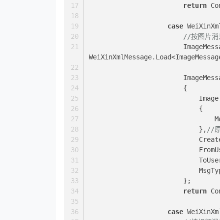
return
 Co
case
 WeiXinXm
//按图片消
                        ImageMessageResponse image = 
WeiXinXmlMessage.Load<ImageMessag
               
                        {
                        
                            { 
   
                            },
//
         
         
         
        
                        };
return
 Co
case
 WeiXinXm