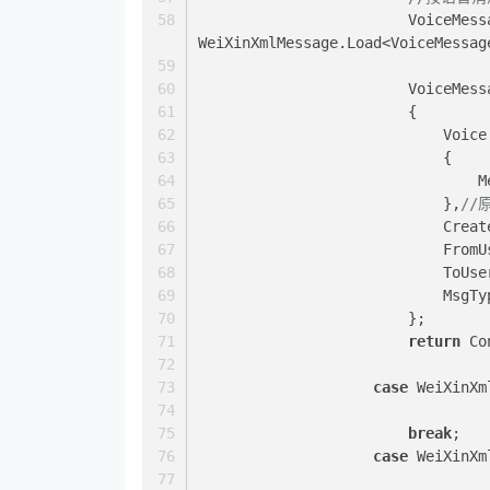
                        VoiceMessageResponse voice = 
WeiXinXmlMessage.Load<VoiceMessag
               
                        {
                        
                            {
   
                            },
//
         
         
         
        
                        };
return
 Co
case
 WeiXinXm
break
;
case
 WeiXinXm