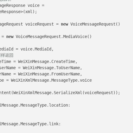
eResponse>(xml);
         VoiceMessageRequest voiceRequest = 
new
 VoiceMessageRequest()
    Voice = 
new
 VoiceMessageRequest.MediaVoice()
                             MediaId = voice.MediaId,
原样返回
                   CreateTime = WeiXinMessage.CreateTime,
                   FromUserName = WeiXinMessage.ToUserName,
                   ToUserName = WeiXinMessage.FromUserName,
                    MsgType = WeiXinXmlMessage.MessageType.voice
ntent(WeiXinXmlMessage.SerializeXml(voiceRequest));
lMessage.MessageType.location:
lMessage.MessageType.link: