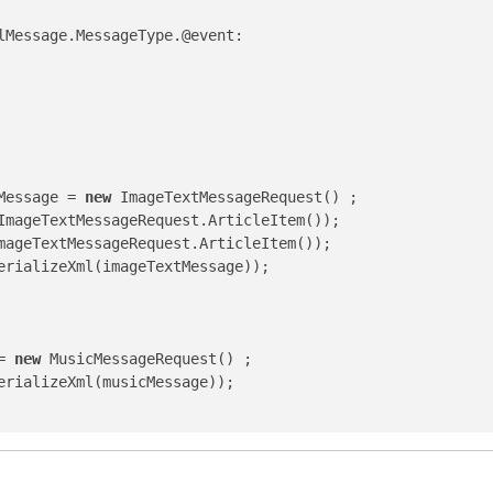
lMessage.MessageType.@event:
Message = 
new
 ImageTextMessageRequest() ;
ImageTextMessageRequest.ArticleItem());
mageTextMessageRequest.ArticleItem());
erializeXml(imageTextMessage));
= 
new
 MusicMessageRequest() ;
erializeXml(musicMessage));