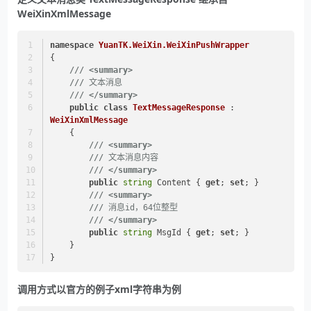
WeiXinXmlMessage
namespace
YuanTK.WeiXin.WeiXinPushWrapper
{
///
<summary>
///
 文本消息
///
</summary>
public
class
TextMessageResponse
 : 
WeiXinXmlMessage
    {
///
<summary>
///
 文本消息内容
///
</summary>
public
string
 Content { 
get
; 
set
; }
///
<summary>
///
 消息id，64位整型
///
</summary>
public
string
 MsgId { 
get
; 
set
; }
    }
}
调用方式以官方的例子xml字符串为例