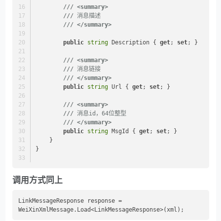
///
<summary>
///
 消息描述
///
</summary>
public
string
 Description { 
get
; 
set
; }
///
<summary>
///
 消息链接
///
</summary>
public
string
 Url { 
get
; 
set
; }
///
<summary>
///
 消息id，64位整型
///
</summary>
public
string
 MsgId { 
get
; 
set
; }
    }
}
调用方式同上
LinkMessageResponse response = 