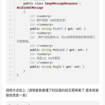
public
class
ImageMessageResponse
 : 
WeiXinXmlMessage
    {
///
<summary>
///
 图片链接（由系统生成）
///
</summary>
public
string
 PicUrl { 
get
; 
set
; }
///
<summary>
///
  图片消息媒体id，可以调用获取临时素材接口
拉取数据。
///
</summary>
public
string
 MediaId { 
get
; 
set
; }
///
<summary>
///
 消息id，64位整型
///
</summary>
public
string
 MsgId { 
get
; 
set
; }
    }
}
调用方式如上（调用套路看懂了的后面的就无需再看了 基本就是
接收类变一变）