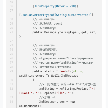
        [
JsonProperty(Order = -98)
]
[
JsonConverter(typeof(StringEnumConverter))
]
///
<summary>
///
 消息类型，event
///
</summary>
public
 MessageType MsgType { 
get
; 
set
; 
}
///
<summary>
///
 解析微信消息
///
</summary>
///
<typeparam name="T">
</typeparam>
///
<param name="xmlString">
</param>
///
<returns>
</returns>
public
static
 T 
Load
<
T
>(
string
xmlString
)
where
 T: WeiXinXmlMessage
        {
///
正则表达式 去除xml中 CDATA属性标签
            xmlString = xmlString.Replace(
"<!
[CDATA["
, 
""
).Replace(
"]]>"
, 
""
);
///
加载xml
            XmlDocument doc = 
new
XmlDocument();