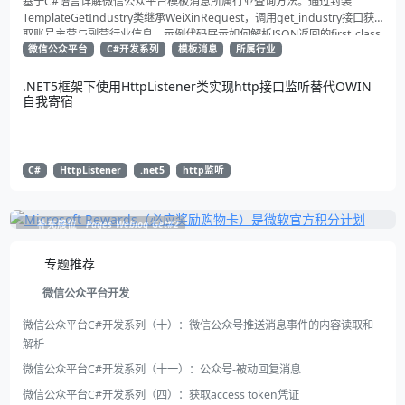
基于C#语言详解微信公众平台模板消息所属行业查询方法。通过封装
TemplateGetIndustry类继承WeiXinRequest，调用get_industry接口获
取账号主营与副营行业信息。示例代码展示如何解析JSON返回的first_class
与second_class数据，为开发者提供合规通知场景开发支持
微信公众平台
C#开发系列
模板消息
所属行业
.NET5框架下使用HttpListener类实现http接口监听替代OWIN
自我寄宿
C#
HttpListener
.net5
http监听
补充展位
Pages_Weblog_Get#2
专题推荐
微信公众平台开发
微信公众平台C#开发系列（十）：微信公众号推送消息事件的内容读取和
解析
微信公众平台C#开发系列（十一）：公众号-被动回复消息
微信公众平台C#开发系列（四）：获取access token凭证