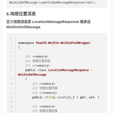
6.地理位置消息
定义视频消息类 LocationMessageResponse 继承自
WeiXinXmlMessage
namespace
YuanTK.WeiXin.WeiXinPushWrapper
{
///
<summary>
///
 地理位置消息
///
</summary>
public
class
LocationMessageResponse
 : 
WeiXinXmlMessage
    {
///
<summary>
///
 地理位置纬度
///
</summary>
public
string
 Location_X { 
get
; 
set
; }
///
<summary>
///
 地理位置经度