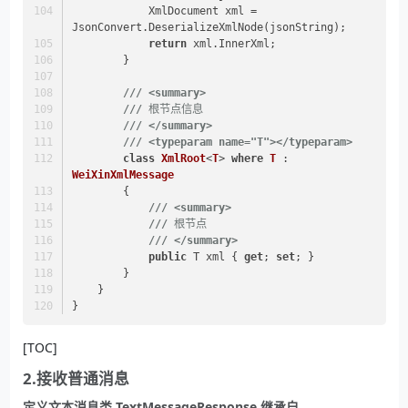
            XmlDocument xml = 
JsonConvert.DeserializeXmlNode(jsonString);
return
 xml.InnerXml;
        }
///
<summary>
///
 根节点信息
///
</summary>
///
<typeparam name="T">
</typeparam>
class
XmlRoot
<
T
> 
where
T
 : 
WeiXinXmlMessage
        {
///
<summary>
///
 根节点
///
</summary>
public
 T xml { 
get
; 
set
; }
        }
    }
}
[TOC]
2.接收普通消息
定义文本消息类 TextMessageResponse 继承自