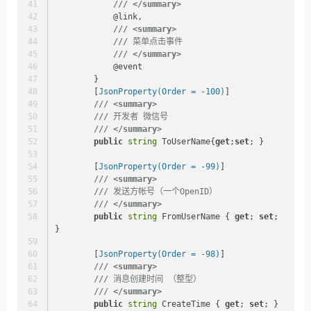
///
</summary>
            @link,
///
<summary>
///
 菜单点击事件
///
</summary>
            @event
        }
        [
JsonProperty(Order = -100)
]
///
<summary>
///
 开发者 微信号
///
</summary>
public
string
 ToUserName{
get
;
set
; }
        [
JsonProperty(Order = -99)
]
///
<summary>
///
 发送方帐号（一个OpenID）
///
</summary>
public
string
 FromUserName { 
get
; 
set
; 
}
        [
JsonProperty(Order = -98)
]
///
<summary>
///
 消息创建时间 （整型）
///
</summary>
public
string
 CreateTime { 
get
; 
set
; }