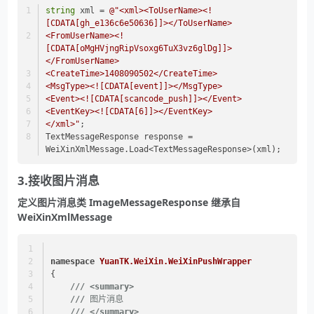
string
 xml = 
@"<xml><ToUserName><!
[CDATA[gh_e136c6e50636]]></ToUserName>
<FromUserName><!
[CDATA[oMgHVjngRipVsoxg6TuX3vz6glDg]]>
</FromUserName>
<CreateTime>1408090502</CreateTime>
<MsgType><![CDATA[event]]></MsgType>
<Event><![CDATA[scancode_push]]></Event>
<EventKey><![CDATA[6]]></EventKey>
</xml>"
;
TextMessageResponse response = 
WeiXinXmlMessage.Load<TextMessageResponse>(xml);
3.接收图片消息
定义图片消息类 ImageMessageResponse 继承自
WeiXinXmlMessage
namespace
YuanTK.WeiXin.WeiXinPushWrapper
{
///
<summary>
///
 图片消息
///
</summary>