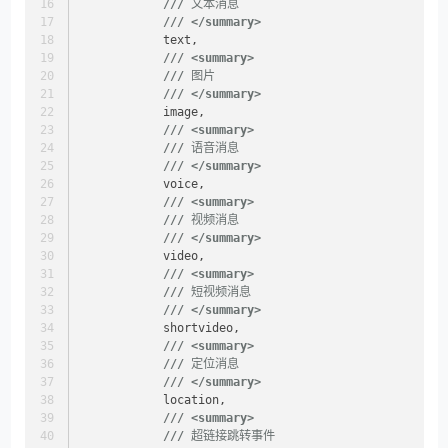
///
 文本消息
///
</summary>
            text,
///
<summary>
///
 图片
///
</summary>
            image,
///
<summary>
///
 语音消息
///
</summary>
            voice,
///
<summary>
///
 视频消息
///
</summary>
            video,
///
<summary>
///
 短视频消息
///
</summary>
            shortvideo,
///
<summary>
///
 定位消息
///
</summary>
            location,
///
<summary>
///
 超链接跳转事件