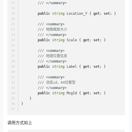
///
</summary>
public
string
 Location_Y { 
get
; 
set
; }
///
<summary>
///
 地图缩放大小
///
</summary>
public
string
 Scale { 
get
; 
set
; }
///
<summary>
///
 地理位置信息
///
</summary>
public
string
 Label { 
get
; 
set
; }
///
<summary>
///
 消息id，64位整型
///
</summary>
public
string
 MsgId { 
get
; 
set
; }
    }
}
调用方式如上