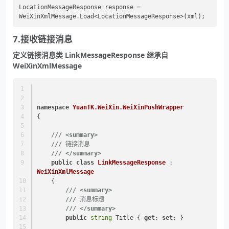
LocationMessageResponse response = 
7.接收链接消息
定义链接消息类 LinkMessageResponse 继承自
WeiXinXmlMessage
namespace
YuanTK.WeiXin.WeiXinPushWrapper
{
///
<summary>
///
 链接消息
///
</summary>
public
class
LinkMessageResponse
 : 
WeiXinXmlMessage
    {
///
<summary>
///
 消息标题
///
</summary>
public
string
 Title { 
get
; 
set
; }