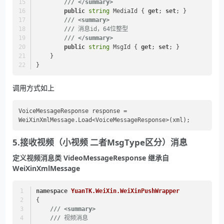
///
</summary>
public
string
 MediaId { 
get
; 
set
; }
///
<summary>
///
 消息id，64位整型
///
</summary>
public
string
 MsgId { 
get
; 
set
; }
    }
}
调用方式如上
VoiceMessageResponse response = 
5.接收视频（小视频 二者MsgType区分）消息
定义视频消息类 VideoMessageResponse 继承自
WeiXinXmlMessage
namespace
YuanTK.WeiXin.WeiXinPushWrapper
{
///
<summary>
///
 视频消息