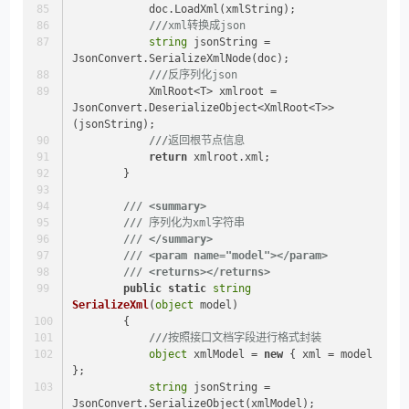
            doc.LoadXml(xmlString);
///
xml转换成json
string
 jsonString = 
JsonConvert.SerializeXmlNode(doc);
///
反序列化json
            XmlRoot<T> xmlroot = 
JsonConvert.DeserializeObject<XmlRoot<T>>
(jsonString);
///
返回根节点信息
return
 xmlroot.xml;
        }
///
<summary>
///
 序列化为xml字符串
///
</summary>
///
<param name="model">
</param>
///
<returns>
</returns>
public
static
string
SerializeXml
(
object
 model
)
        {
///
按照接口文档字段进行格式封装
object
 xmlModel = 
new
 { xml = model 
};
string
 jsonString = 
JsonConvert.SerializeObject(xmlModel);