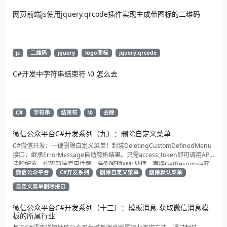
网页前端js使用jquery.qrcode插件实现生成带图标的二维码
js
二维码
jquery
logo图标
jquery.qrcode
C#开发中字符串结束符 \0 怎么去
C#
字符串
结束符
\0
去除
微信公众平台C#开发系列（九）：删除自定义菜单
C#微信开发：一键删除自定义菜单！封装DeletingCustomDefinedMenu
接口，继承ErrorMessage自动解析结果。只需access_token即可调用API
清除配置。代码简洁复用性强，告别繁琐XML处理，直接GetResponse获
取状态。适合动态管理公众号的开发者，建议收藏备用！
微信公众平台
C#开发系列
删除自定义菜单
删除默认菜单
自定义菜单删除接口
微信公众平台C#开发系列（十三）：模板消息-获取微信消息模
板的所属行业