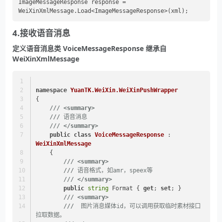
ImageMessageResponse response = 
4.接收语音消息
定义语音消息类 VoiceMessageResponse 继承自
WeiXinXmlMessage
namespace
YuanTK.WeiXin.WeiXinPushWrapper
{
///
<summary>
///
 语音消息
///
</summary>
public
class
VoiceMessageResponse
 : 
WeiXinXmlMessage
    {
///
<summary>
///
 语音格式，如amr，speex等
///
</summary>
public
string
 Format { 
get
; 
set
; }
///
<summary>
///
  图片消息媒体id，可以调用获取临时素材接口
拉取数据。