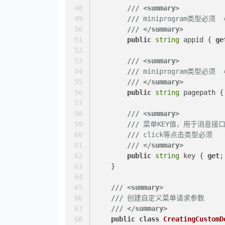
///
<summary>
///
///
</summary>
public
string
 appid { 
ge
///
<summary>
///
///
</summary>
public
string
 pagepath {
///
<summary>
///
 菜单KEY值，用于消息接
///
 click等点击类型必须
///
</summary>
public
string
 key { 
get
;
    }
///
<summary>
///
 创建自定义菜单请求参数
///
</summary>
public
class
CreatingCustomD