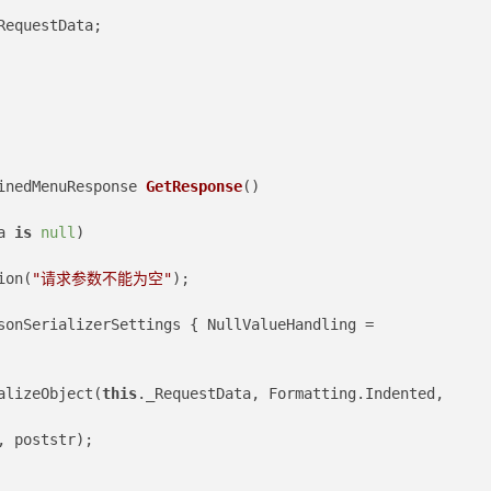
RequestData;
inedMenuResponse 
GetResponse
()
a 
is
null
)
ion(
"请求参数不能为空"
);
sonSerializerSettings { NullValueHandling = 
alizeObject(
this
._RequestData, Formatting.Indented, 
, poststr);