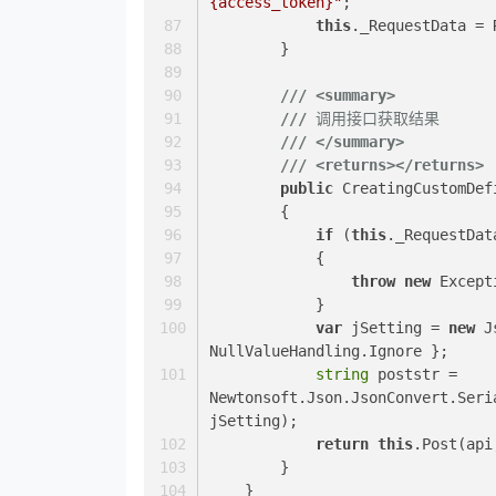
{access_token}
"
;
this
._RequestData = 
        }
///
<summary>
///
 调用接口获取结果
///
</summary>
///
<returns>
</returns>
public
 CreatingCustomDef
        {
if
 (
this
._RequestDat
            {
throw
new
 Except
            }
var
 jSetting = 
new
 J
NullValueHandling.Ignore };
string
 poststr = 
Newtonsoft.Json.JsonConvert.Seri
jSetting);
return
this
.Post(api
        }
    }