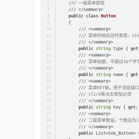
///
 一级菜单按钮
///
</summary>
public
class
Button
    {
///
<summary>
///
 菜单的响应动作类型，vie
///
</summary>
public
string
 type { 
get
///
<summary>
///
 菜单标题，不超过16个字
///
</summary>
public
string
 name { 
get
///
<summary>
///
 菜单KEY值，用于消息接
///
 click等点击类型必须
///
</summary>
public
string
 key { 
get
;
///
<summary>
///
 二级菜单数组，个数应为1
///
</summary>
public
 List<Sub_Button> 