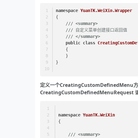
namespace
YuanTK.WeiXin.Wrapper
{
///
<summary>
///
 自定义菜单创建接口返回值
///
</summary>
public
class
CreatingCustomDe
    {
    }
}
定义一个CreatingCustomDefinedMenu
CreatingCustomDefinedMenuReques
namespace
YuanTK.WeiXin
{
///
<summary>