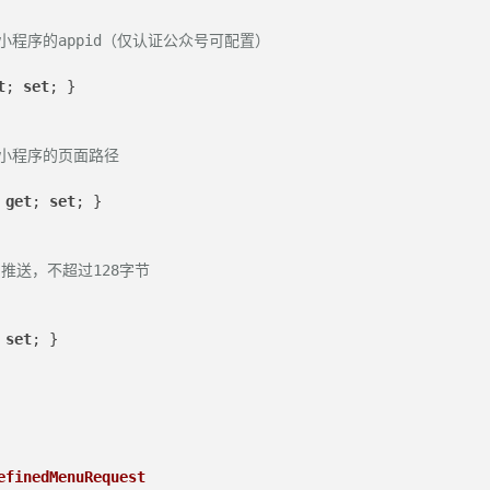
 miniprogram类型必须	小程序的appid（仅认证公众号可配置）
t
; 
set
; }
 miniprogram类型必须	小程序的页面路径
 
get
; 
set
; }
口推送，不超过128字节
 
set
; }
efinedMenuRequest