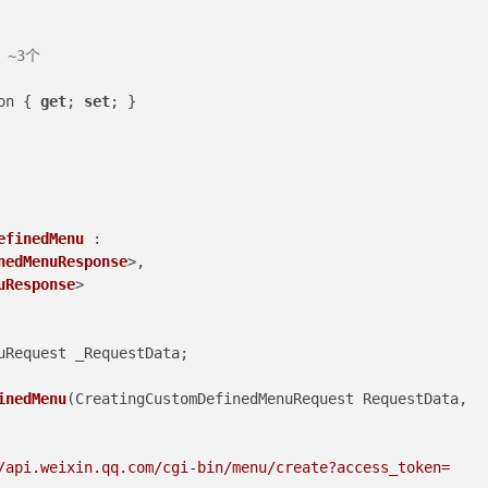
 ~3个
on { 
get
; 
set
; }
efinedMenu
 : 
nedMenuResponse
>, 
uResponse
>
dMenuRequest _RequestData;
inedMenu
(
CreatingCustomDefinedMenuRequest RequestData, 
/api.weixin.qq.com/cgi-bin/menu/create?access_token=