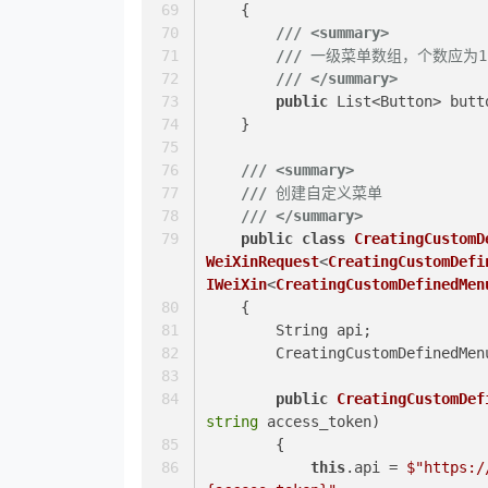
    {
///
<summary>
///
 一级菜单数组，个数应为1
///
</summary>
public
 List<Button> butt
    }
///
<summary>
///
 创建自定义菜单
///
</summary>
public
class
CreatingCustomD
WeiXinRequest
<
CreatingCustomDefi
IWeiXin
<
CreatingCustomDefinedMen
    {
        String api;
        CreatingCustomDefine
public
CreatingCustomDef
string
 access_token
)
        {
this
.api = 
$"https:/