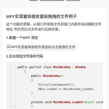
WPF实现窗体接收鼠标拖拽的文件例子
这个功能的逻辑，从窗口外部拖文件到窗口内部并自动捕获文件
地址 然后然后对文件进行后续处理；
1.新建一个WPF 项目
2.后台添加文件监听代码
public
partial
class
MainWindow
 : 
Window
    {
public
MainWindow
()
        {
            InitializeComponent();
this
.Loaded += MainWindow_Loaded;
        }
private
void
MainWindow_Loaded
(
object
 sender,
        {