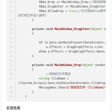
this
.Drop += MainWindow_Drop;
//接收拖拽的文
this
.DragEnter += MainWindow_DragEnter;
/
this
.AllowDrop = 
true
;
//允许窗体Drop事件 注
进行拖文件进入操作）
        }
private
void
MainWindow_DragEnter
(
object
 send
        {
if
 (e.Data.GetDataPresent(DataFormats.Fil
                e.Effects = DragDropEffects.Link;   
else
 e.Effects = DragDropEffects.None; 
        }
private
void
MainWindow_Drop
(
object
 sender, D
        {
//拖拽的文件路径
string
 fileName = 
((System.Array)e.Data.GetData(DataFormats.FileDrop)).
            MessageBox.Show(
$"接收到文件 
{fileName}
"
);
        }
    }
实现效果