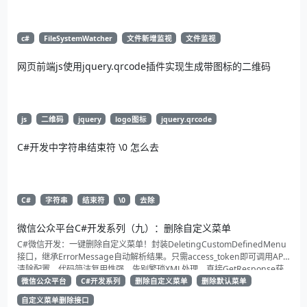
c#
FileSystemWatcher
文件新增监视
文件监视
网页前端js使用jquery.qrcode插件实现生成带图标的二维码
js
二维码
jquery
logo图标
jquery.qrcode
C#开发中字符串结束符 \0 怎么去
C#
字符串
结束符
\0
去除
微信公众平台C#开发系列（九）：删除自定义菜单
C#微信开发：一键删除自定义菜单！封装DeletingCustomDefinedMenu
接口，继承ErrorMessage自动解析结果。只需access_token即可调用API
清除配置。代码简洁复用性强，告别繁琐XML处理，直接GetResponse获
取状态。适合动态管理公众号的开发者，建议收藏备用！
微信公众平台
C#开发系列
删除自定义菜单
删除默认菜单
自定义菜单删除接口