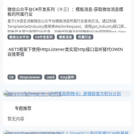
微信公众平台C#开发系列（十三）：模板消息-获取微信消息模
板的所属行业
基于C#语言详解微信公众平台模板消息所属行业查询方法。通过封装
TemplateGetIndustry类继承WeiXinRequest，调用get_industry接口获
取账号主营与副营行业信息。示例代码展示如何解析JSON返回的first_class
与second_class数据，为开发者提供合规通知场景开发支持
微信公众平台
C#开发系列
模板消息
所属行业
.NET5框架下使用HttpListener类实现http接口监听替代OWIN
自我寄宿
C#
HttpListener
.net5
http监听
补充展位
Pages_Weblog_Get#2
专题推荐
暂无内容