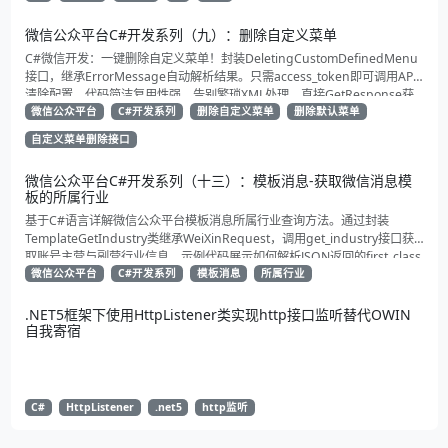
微信公众平台C#开发系列（九）：删除自定义菜单
C#微信开发：一键删除自定义菜单！封装DeletingCustomDefinedMenu
接口，继承ErrorMessage自动解析结果。只需access_token即可调用API
清除配置。代码简洁复用性强，告别繁琐XML处理，直接GetResponse获
取状态。适合动态管理公众号的开发者，建议收藏备用！
微信公众平台
C#开发系列
删除自定义菜单
删除默认菜单
自定义菜单删除接口
微信公众平台C#开发系列（十三）：模板消息-获取微信消息模
板的所属行业
基于C#语言详解微信公众平台模板消息所属行业查询方法。通过封装
TemplateGetIndustry类继承WeiXinRequest，调用get_industry接口获
取账号主营与副营行业信息。示例代码展示如何解析JSON返回的first_class
与second_class数据，为开发者提供合规通知场景开发支持
微信公众平台
C#开发系列
模板消息
所属行业
.NET5框架下使用HttpListener类实现http接口监听替代OWIN
自我寄宿
C#
HttpListener
.net5
http监听