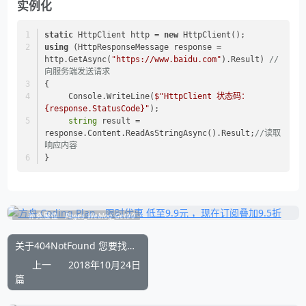
实例化
static
 HttpClient http = 
new
 HttpClient();
using
 (HttpResponseMessage response = 
http.GetAsync(
"https://www.baidu.com"
).Result) 
//
向服务端发送请求
{
     Console.WriteLine(
$"HttpClient 状态码：
{response.StatusCode}
"
);
string
 result = 
response.Content.ReadAsStringAsync().Result;
//读取
响应内容
}
补充展位
Pages_Weblog_Get#0
关于404NotFound 您要找的资源已被删除、已更名或暂时不可用
上一
2018年10月24日
篇