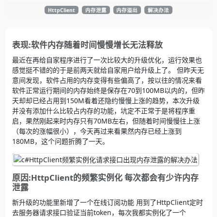
HttpClient
内存泄露
内存溢出
解决办法
表现:软件内存随着时间慢慢增长无法释放
最近在再给自家程序进行了一次比较大的升级优化，运行效果也
感觉挺不错的的于是前两天就给自家用户给升级上了。 但昨天无
意间发现，软件占用的内存变得有些偏高了，按以往的情况来看
软件正常运行期间的内存始终是保存在70到100MB以内的，但昨
天却却已经占用到150M看着还隐约慢慢上涨的趋势，本次升级
并没有添加什么比较占内存的功能，坑定不正常于是将程序重
启，果然刚起来时内存只有70MB左右，但随着时间慢慢往上涨
（每次的涨幅很小），今天再过来看果然内存已经上涨到
180MB，这个问题折腾了一天。
原因:HttpClient的频繁实例化 每次都会有少许内存
泄露
新升级的功能里新增了一个在线订阅功能 用到了HttpClient定时
去服务器请求接口验证当前token，每次我都实例化了一个