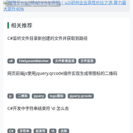
补充展位
Pages_Weblog_Get#1
相关推荐
C#监听文件目录新创建的文件并获取到路径
c#
FileSystemWatcher
文件新增监视
文件监视
网页前端js使用jquery.qrcode插件实现生成带图标的二维码
js
二维码
jquery
logo图标
jquery.qrcode
C#开发中字符串结束符 \0 怎么去
C#
字符串
结束符
\0
去除