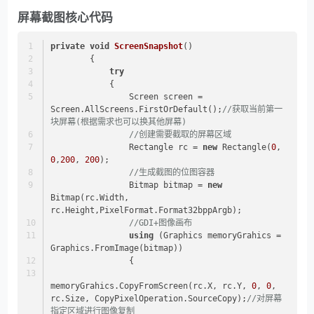
屏幕截图核心代码
private
void
ScreenSnapshot
()
        {
try
            {
                Screen screen = 
Screen.AllScreens.FirstOrDefault();
//获取当前第一
块屏幕(根据需求也可以换其他屏幕)
//创建需要截取的屏幕区域  
                Rectangle rc = 
new
 Rectangle(
0
, 
0
,
200
, 
200
);  
//生成截图的位图容器  
                Bitmap bitmap = 
new
Bitmap(rc.Width, 
rc.Height,PixelFormat.Format32bppArgb);  
//GDI+图像画布  
using
 (Graphics memoryGrahics = 
Graphics.FromImage(bitmap))  
                {  
memoryGrahics.CopyFromScreen(rc.X, rc.Y, 
0
, 
0
, 
rc.Size, CopyPixelOperation.SourceCopy);
//对屏幕
指定区域进行图像复制