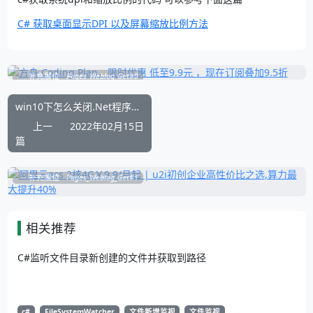
C# 获取桌面显示DPI 以及屏幕缩放比例方法
补充展位
Pages_Weblog_Get#0
win10下怎么关闭.Net程序崩溃后，弹出了“停止工作”系统异常对话框问题
上一
2022年02月15日
篇
补充展位
Pages_Weblog_Get#1
相关推荐
C#监听文件目录新创建的文件并获取到路径
c#
FileSystemWatcher
文件新增监视
文件监视