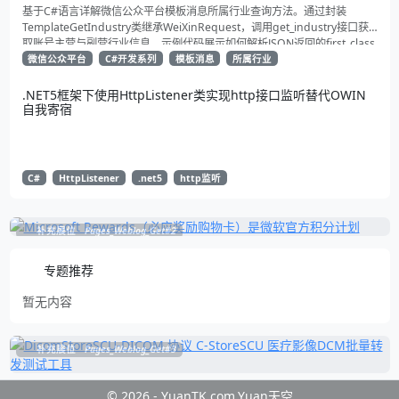
基于C#语言详解微信公众平台模板消息所属行业查询方法。通过封装
TemplateGetIndustry类继承WeiXinRequest，调用get_industry接口获
取账号主营与副营行业信息。示例代码展示如何解析JSON返回的first_class
与second_class数据，为开发者提供合规通知场景开发支持
微信公众平台
C#开发系列
模板消息
所属行业
.NET5框架下使用HttpListener类实现http接口监听替代OWIN
自我寄宿
C#
HttpListener
.net5
http监听
补充展位
Pages_Weblog_Get#2
专题推荐
暂无内容
补充展位
Pages_Weblog_Get#3
© 2026 - YuanTK.com.Yuan天空