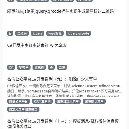
网页前端js使用jquery.qrcode插件实现生成带图标的二维码
js
二维码
jquery
logo图标
jquery.qrcode
C#开发中字符串结束符 \0 怎么去
C#
字符串
结束符
\0
去除
微信公众平台C#开发系列（九）：删除自定义菜单
C#微信开发：一键删除自定义菜单！封装DeletingCustomDefinedMenu
接口，继承ErrorMessage自动解析结果。只需access_token即可调用API
清除配置。代码简洁复用性强，告别繁琐XML处理，直接GetResponse获
取状态。适合动态管理公众号的开发者，建议收藏备用！
微信公众平台
C#开发系列
删除自定义菜单
删除默认菜单
自定义菜单删除接口
微信公众平台C#开发系列（十三）：模板消息-获取微信消息模
板的所属行业