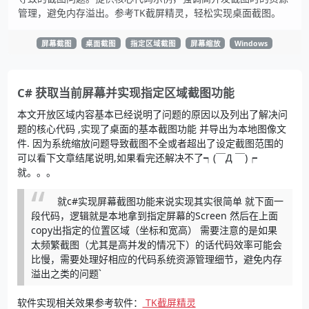
管理，避免内存溢出。参考TK截屏精灵，轻松实现桌面截图。
屏幕截图
桌面截图
指定区域截图
屏幕缩放
Windows
C# 获取当前屏幕并实现指定区域截图功能
本文开放区域内容基本已经说明了问题的原因以及列出了解决问
题的核心代码 ,实现了桌面的基本截图功能 并导出为本地图像文
件. 因为系统缩放问题导致截图不全或者超出了设定截图范围的
可以看下文章结尾说明,如果看完还解决不了┑(￣Д ￣)┍
就。。。
就c#实现屏幕截图功能来说实现其实很简单 就下面一
段代码，逻辑就是本地拿到指定屏幕的Screen 然后在上面
copy出指定的位置区域（坐标和宽高） 需要注意的是如果
太频繁截图（尤其是高并发的情况下）的话代码效率可能会
比慢，需要处理好相应的代码系统资源管理细节，避免内存
溢出之类的问题`
软件实现相关效果参考软件：
TK截屏精灵