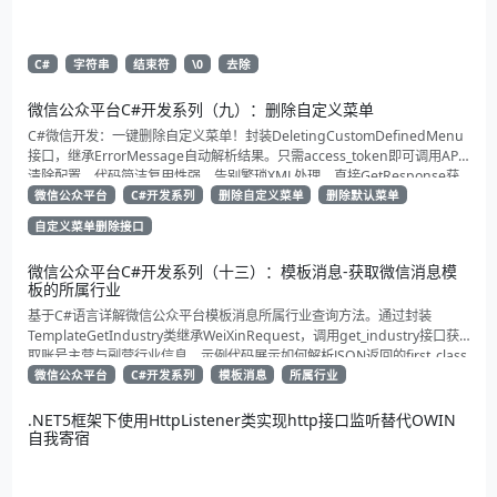
C#
字符串
结束符
\0
去除
微信公众平台C#开发系列（九）：删除自定义菜单
C#微信开发：一键删除自定义菜单！封装DeletingCustomDefinedMenu
接口，继承ErrorMessage自动解析结果。只需access_token即可调用API
清除配置。代码简洁复用性强，告别繁琐XML处理，直接GetResponse获
取状态。适合动态管理公众号的开发者，建议收藏备用！
微信公众平台
C#开发系列
删除自定义菜单
删除默认菜单
自定义菜单删除接口
微信公众平台C#开发系列（十三）：模板消息-获取微信消息模
板的所属行业
基于C#语言详解微信公众平台模板消息所属行业查询方法。通过封装
TemplateGetIndustry类继承WeiXinRequest，调用get_industry接口获
取账号主营与副营行业信息。示例代码展示如何解析JSON返回的first_class
与second_class数据，为开发者提供合规通知场景开发支持
微信公众平台
C#开发系列
模板消息
所属行业
.NET5框架下使用HttpListener类实现http接口监听替代OWIN
自我寄宿