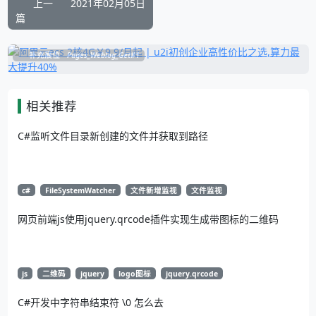
上一
2021年02月05日
篇
补充展位
Pages_Weblog_Get#1
相关推荐
C#监听文件目录新创建的文件并获取到路径
c#
FileSystemWatcher
文件新增监视
文件监视
网页前端js使用jquery.qrcode插件实现生成带图标的二维码
js
二维码
jquery
logo图标
jquery.qrcode
C#开发中字符串结束符 \0 怎么去