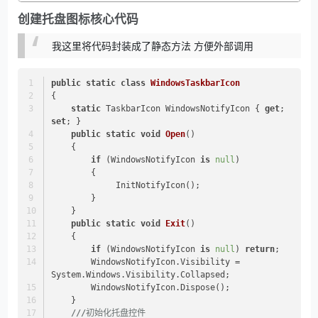
创建托盘图标核心代码
我这里将代码封装成了静态方法 方便外部调用
public
static
class
WindowsTaskbarIcon
{
static
 TaskbarIcon WindowsNotifyIcon { 
get
; 
set
; }
public
static
void
Open
()
    {
if
 (WindowsNotifyIcon 
is
null
)
        {
             InitNotifyIcon();
    	}
    }
public
static
void
Exit
()
    {
if
 (WindowsNotifyIcon 
is
null
) 
return
;
        WindowsNotifyIcon.Visibility = 
System.Windows.Visibility.Collapsed;
        WindowsNotifyIcon.Dispose();
    }
///
初始化托盘控件