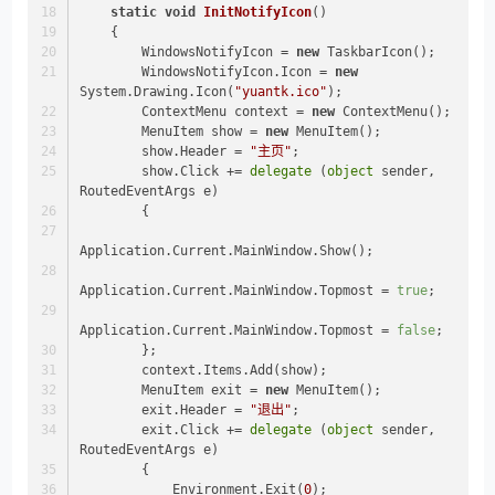
static
void
InitNotifyIcon
()
    {
        WindowsNotifyIcon = 
new
 TaskbarIcon();
        WindowsNotifyIcon.Icon = 
new
System.Drawing.Icon(
"yuantk.ico"
);
        ContextMenu context = 
new
 ContextMenu();
        MenuItem show = 
new
 MenuItem();
        show.Header = 
"主页"
;
        show.Click += 
delegate
 (
object
 sender, 
RoutedEventArgs e)
        {
Application.Current.MainWindow.Show();
Application.Current.MainWindow.Topmost = 
true
;
Application.Current.MainWindow.Topmost = 
false
;
        };
        context.Items.Add(show);
        MenuItem exit = 
new
 MenuItem();
        exit.Header = 
"退出"
;
        exit.Click += 
delegate
 (
object
 sender, 
RoutedEventArgs e)
        {
            Environment.Exit(
0
);