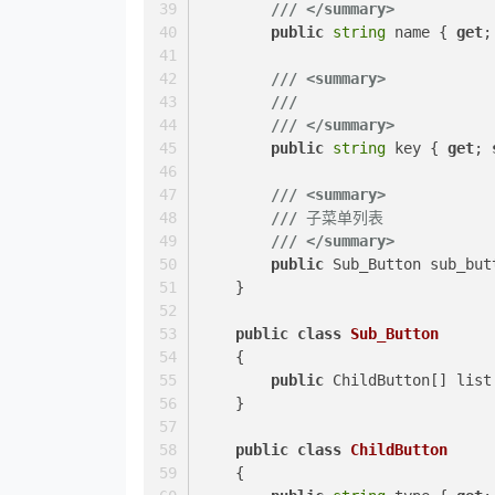
///
</summary>
public
string
 name { 
get
;
///
<summary>
///
///
</summary>
public
string
 key { 
get
; 
///
<summary>
///
 子菜单列表
///
</summary>
public
 Sub_Button sub_but
    }
public
class
Sub_Button
    {
public
 ChildButton[] list
    }
public
class
ChildButton
    {