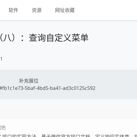
软件
资源
网址收藏
（八）：查询自定义菜单
1
补充展位
fb1c1e73-5baf-4bd5-ba41-ad3c0125c592
润色
信息” 接口的实现方法，基于微信官方接口文档，定义响应实体类、