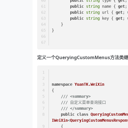
public
string
 type { 
get
;
public
string
 name { 
get
;
public
string
 url { 
get
; 
public
string
 key { 
get
; 
    }
}
定义一个QueryingCustomMenus方法类继承W
namespace
YuanTK.WeiXin
{
///
<summary>
///
 自定义菜单查询接口
///
</summary>
public
class
QueryingCustomMe
IWeiXin
<
QueryingCustomMenusRespon
    {