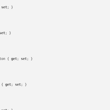
 
set
; }
set
; }
ton { 
get
; 
set
; }
 { 
get
; 
set
; }