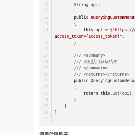
        String api;
public
QueryingCustomMenu
        {
this
.api = 
$"https://
access_token=
{access_token}
"
;
        }
///
<summary>
///
 调用接口获取结果
///
</summary>
///
<returns>
</returns>
public
 QueryingCustomMenu
        {
return
this
.Get(api);
        }
    }
}
调用代码例子