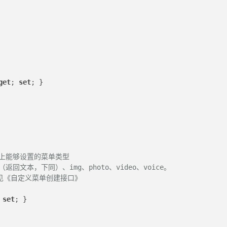
get
; 
set
; }
上能够设置的菜单类型
（返回文本，下同）、img、photo、video、voice。
详见《自定义菜单创建接口》
 
set
; }