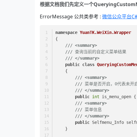
根据文档我们先定义一个QueryingCustomMe
ErrorMessage 公共类参考 :
微信公众平台C#
namespace
YuanTK.WeiXin.Wrapper
{
///
<summary>
///
 查询当前的自定义菜单结果
///
</summary>
public
class
QueryingCustomMe
    {
///
<summary>
///
 菜单是否开启，0代表未开
///
</summary>
public
int
 is_menu_open {
///
<summary>
///
 菜单信息
///
</summary>
public
 Selfmenu_Info self
    }