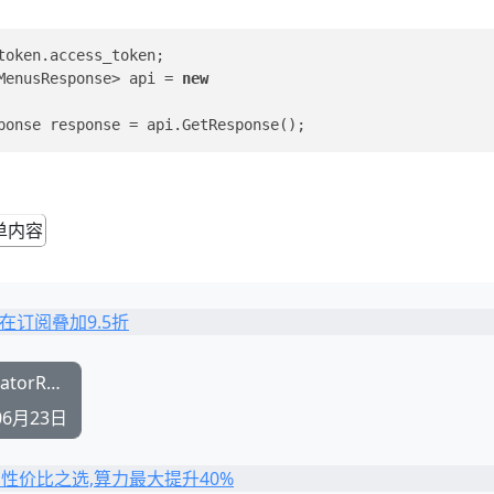
token.access_token;
CustomMenusResponse> api = 
new
enusResponse response = api.GetResponse();
使用async/await语法es5模式下报错regeneratorRuntime is not defined
06月23日