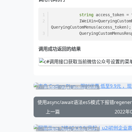
string
 access_token = 
            IWeiXin<Querying
QueryingCustomMenus(access_token);
            QueryingCustomM
调用成功返回的结果
补充展位
Pages_Weblog_Get#0
上一篇
2022年
补充展位
Pages_Weblog_Get#1