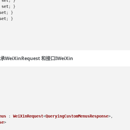
 
set
; }
 
set
; }
set
; }
set
; }
eiXinRequest 和接口IWeiXin
nus
 : 
WeiXinRequest
<
QueryingCustomMenusResponse
>, 
se
>