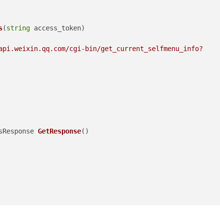
s
(
string
 access_token
)
api.weixin.qq.com/cgi-bin/get_current_selfmenu_info?
sResponse 
GetResponse
()