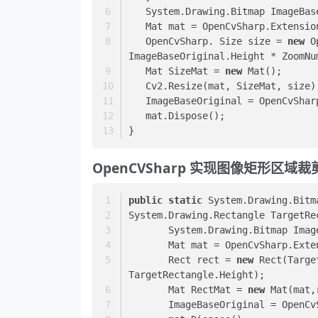
   System.Drawing.Bitmap ImageBa
   Mat mat = OpenCvSharp.Extens
   OpenCvSharp. Size size = 
new
 O
ImageBaseOriginal.Height * ZoomNu
   Mat SizeMat = 
new
 Mat();
   Cv2.Resize(mat, SizeMat, size)
   ImageBaseOriginal = OpenCvSh
   mat.Dispose();
}
OpenCVSharp 实现图像矩形区域
public
static
 System.Drawing.
Bitm
System.Drawing.Rectangle TargetRe
       System.Drawing.Bitmap I
       Mat mat = OpenCvSharp
       Rect rect = 
new
 Rect(Targe
TargetRectangle.Height);
       Mat RectMat = 
new
 Mat(mat,
       ImageBaseOriginal = O