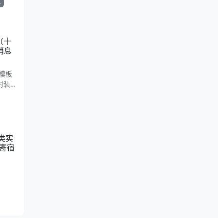
单
。适合
（十
消息
模板
封装
主营与
如何
r类实
者提供
我寄宿