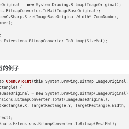
seOriginal = 
new
 System.Drawing.Bitmap(ImageOriginal);
ions.BitmapConverter.ToMat(ImageBaseOriginal);
penCvSharp.Size(ImageBaseOriginal.Width* ZoomNumber,      
mber); 
;
arp.Extensions.BitmapConverter.ToBitmap(SizeMat);
裁剪的例子
ap 
OpenCVToCut
(
this
 System.Drawing.Bitmap ImageOriginal,
ctangle
) {
mageBaseOriginal = 
new
 System.Drawing.Bitmap(ImageOriginal)
.Extensions.BitmapConverter.ToMat(ImageBaseOriginal);
tRectangle.X, TargetRectangle.Y, TargetRectangle.Width, 
rect);
penCvSharp.Extensions.BitmapConverter.ToBitmap(RectMat);