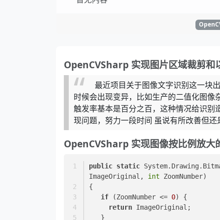
OpenC
OpenCVSharp 实现图片区域裁剪和
最近项目关于图像文字识别这一块出
时候会出现变异，比如生产的二值化图像杂
触发率基本是百分之百，这种情况给识别造
现问题，努力一段时间 虽说有所改善但还
OpenCVSharp 实现图像按比例放
public
static
 System.Drawing.
Bitm
ImageOriginal, 
int
 ZoomNumber
)
{
if
 (ZoomNumber <= 
0
) {
return
 ImageOriginal;
   }