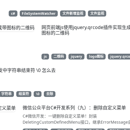
c#
FileSystemWatcher
文件新增监视
文件监视
网页前端js使用jquery.qrcode插件实现生
图标的二维码
js
二维码
jquery
logo图标
jquery.qrc
发中字符串结束符 \0 怎么去
字符串
结束符
\0
去除
微信公众平台C#开发系列（九）：删除自定义菜单
C#微信开发：一键删除自定义菜单！封装
DeletingCustomDefinedMenu接口，继承ErrorMessag
解析结果。只需access_token即可调用API清除配置。代码