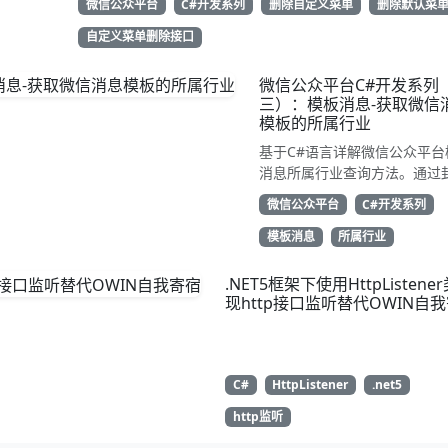
微信公众平台
C#开发系列
删除自定义菜单
删除默认菜
用性强，告别繁琐XML处理，直接GetResponse获取状态
动态管理公众号的开发者，建议收藏备用！
自定义菜单删除接口
微信公众平台C#开发系列
三）：模板消息-获取微信
模板的所属行业
基于C#语言详解微信公众平台
消息所属行业查询方法。通过
TemplateGetIndustry类继承
微信公众平台
C#开发系列
WeiXinRequest，调用
get_industry接口获取账号
模板消息
所属行业
副营行业信息。示例代码展示
解析JSON返回的first_class与
.NET5框架下使用HttpListene
second_class数据，为开发
现http接口监听替代OWIN自
合规通知场景开发支持
C#
HttpListener
.net5
http监听