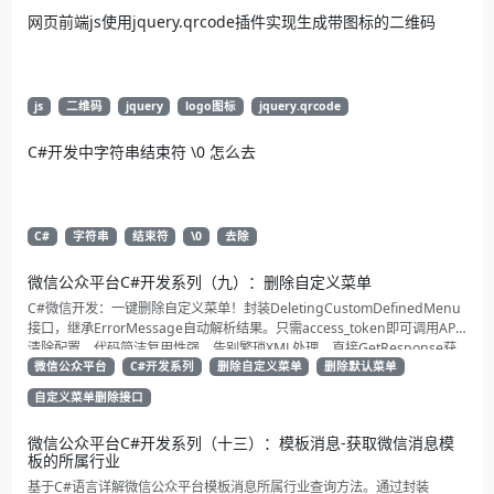
网页前端js使用jquery.qrcode插件实现生成带图标的二维码
js
二维码
jquery
logo图标
jquery.qrcode
C#开发中字符串结束符 \0 怎么去
C#
字符串
结束符
\0
去除
微信公众平台C#开发系列（九）：删除自定义菜单
C#微信开发：一键删除自定义菜单！封装DeletingCustomDefinedMenu
接口，继承ErrorMessage自动解析结果。只需access_token即可调用API
清除配置。代码简洁复用性强，告别繁琐XML处理，直接GetResponse获
取状态。适合动态管理公众号的开发者，建议收藏备用！
微信公众平台
C#开发系列
删除自定义菜单
删除默认菜单
自定义菜单删除接口
微信公众平台C#开发系列（十三）：模板消息-获取微信消息模
板的所属行业
基于C#语言详解微信公众平台模板消息所属行业查询方法。通过封装