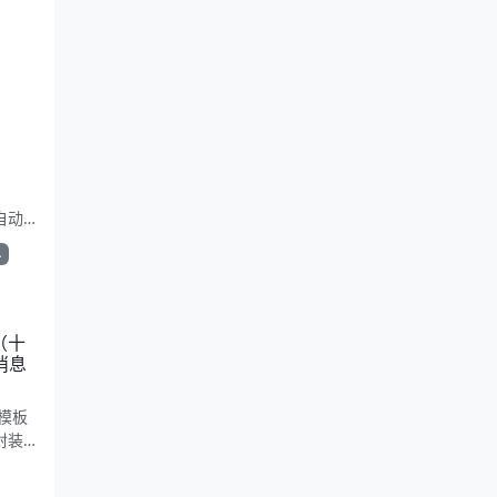
e自动
简洁复
单
。适合
（十
消息
模板
封装