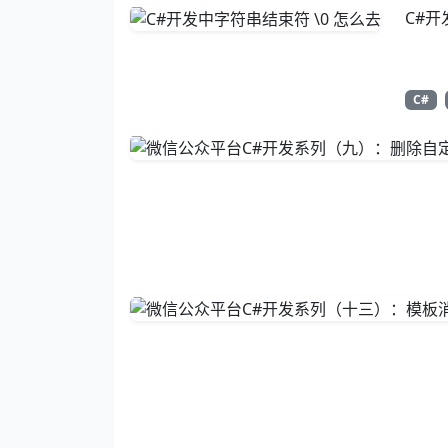
C#开
C#