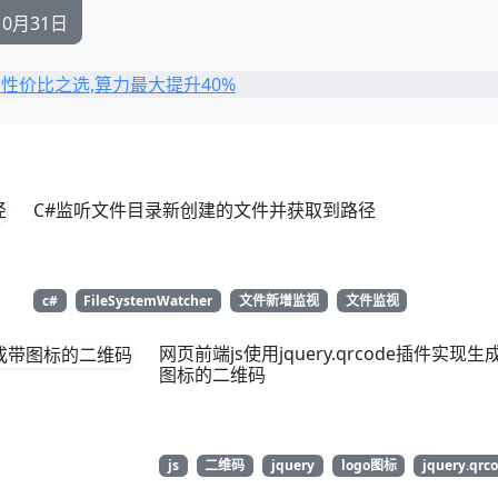
10月31日
C#监听文件目录新创建的文件并获取到路径
c#
FileSystemWatcher
文件新增监视
文件监视
网页前端js使用jquery.qrcode插件实现生
图标的二维码
js
二维码
jquery
logo图标
jquery.qrc