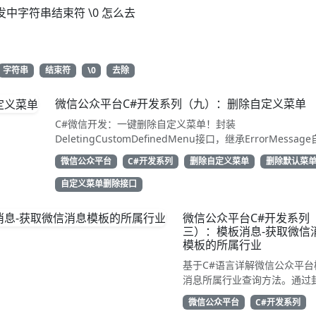
发中字符串结束符 \0 怎么去
字符串
结束符
\0
去除
微信公众平台C#开发系列（九）：删除自定义菜单
C#微信开发：一键删除自定义菜单！封装
DeletingCustomDefinedMenu接口，继承ErrorMessag
解析结果。只需access_token即可调用API清除配置。代码
微信公众平台
C#开发系列
删除自定义菜单
删除默认菜
用性强，告别繁琐XML处理，直接GetResponse获取状态
动态管理公众号的开发者，建议收藏备用！
自定义菜单删除接口
微信公众平台C#开发系列
三）：模板消息-获取微信
模板的所属行业
基于C#语言详解微信公众平台
消息所属行业查询方法。通过
TemplateGetIndustry类继承
微信公众平台
C#开发系列
WeiXinRequest，调用