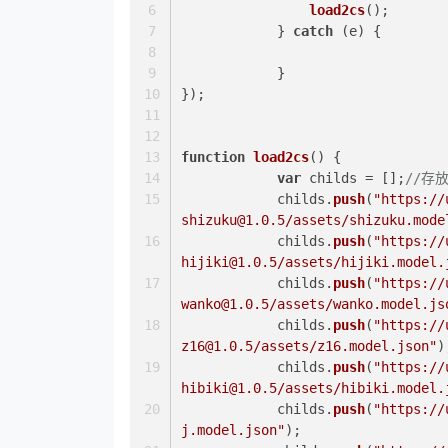
load2cs
();
            } 
catch
 (e) {
            }
});
function
load2cs
(
) {
var
 childs = [];
//存
            childs.
push
(
"https://
shizuku@1.0.5/assets/shizuku.mode
            childs.
push
(
"https://
hijiki@1.0.5/assets/hijiki.model.
            childs.
push
(
"https://
wanko@1.0.5/assets/wanko.model.js
            childs.
push
(
"https://
z16@1.0.5/assets/z16.model.json"
)
            childs.
push
(
"https://
hibiki@1.0.5/assets/hibiki.model.
            childs.
push
(
"https://
j.model.json"
);