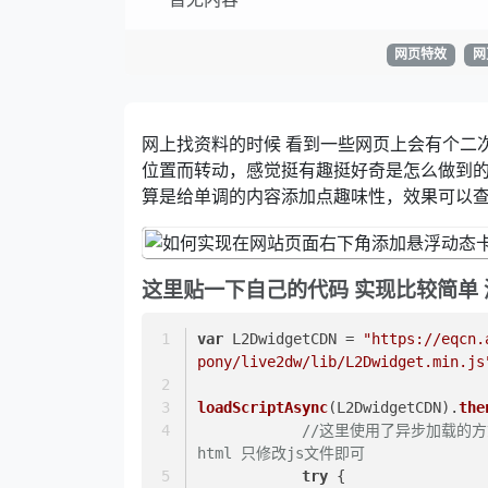
网页特效
网
网上找资料的时候 看到一些网页上会有个二
位置而转动，感觉挺有趣挺好奇是怎么做到
算是给单调的内容添加点趣味性，效果可以
这里贴一下自己的代码 实现比较简单
var
 L2DwidgetCDN = 
"https://eqcn.
pony/live2dw/lib/L2Dwidget.min.js
loadScriptAsync
(L2DwidgetCDN).
the
//这里使用了异步加载的方
html 只修改js文件即可
try
 {