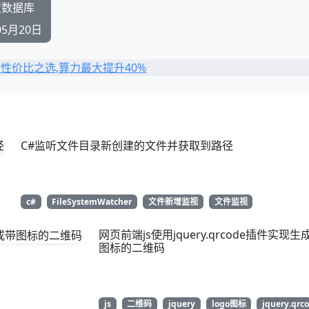
码配置数据库
05月20日
C#监听文件目录新创建的文件并获取到路径
c#
FileSystemWatcher
文件新增监视
文件监视
网页前端js使用jquery.qrcode插件实现生
图标的二维码
js
二维码
jquery
logo图标
jquery.qrc