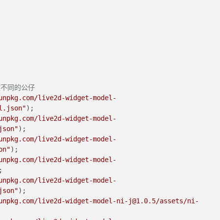
放不同的公仔
unpkg.com/live2d-widget-model-
l.json"
);
unpkg.com/live2d-widget-model-
json"
);
unpkg.com/live2d-widget-model-
on"
);
unpkg.com/live2d-widget-model-
;
unpkg.com/live2d-widget-model-
json"
);
unpkg.com/live2d-widget-model-ni-j@1.0.5/assets/ni-