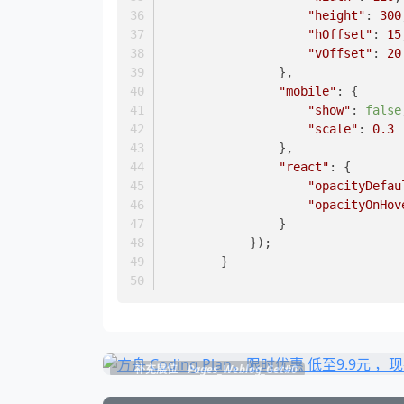
"height"
: 
300
"hOffset"
: 
15
"vOffset"
: 
20
                },
"mobile"
: {
"show"
: 
false
"scale"
: 
0.3
                },
"react"
: {
"opacityDefau
"opacityOnHov
                }
            });
        }
补充展位
Pages_Weblog_Get#0