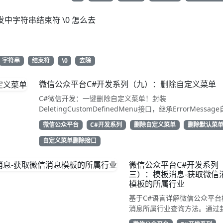
发中字符串结束符 \0 怎么去
字符串
结束符
\0
去除
微信公众平台C#开发系列（九）：删除自定义菜单
C#微信开发：一键删除自定义菜单！封装
DeletingCustomDefinedMenu接口，继承ErrorMessag
解析结果。只需access_token即可调用API清除配置。代码
微信公众平台
C#开发系列
删除自定义菜单
删除默认菜
用性强，告别繁琐XML处理，直接GetResponse获取状态
动态管理公众号的开发者，建议收藏备用！
自定义菜单删除接口
微信公众平台C#开发系列
三）：模板消息-获取微信
模板的所属行业
基于C#语言详解微信公众平台
消息所属行业查询方法。通过
TemplateGetIndustry类继承