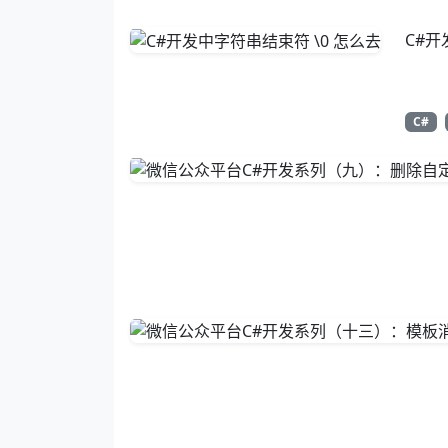
C#开
C#