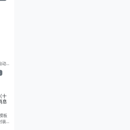
e自动
简洁复
单
。适合
（十
消息
模板
封装