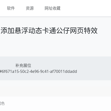
软件
资源
网址收藏
角添加悬浮动态卡通公仔网页特效
补充展位
6f671a15-50c2-4e96-9c41-af70011ddadd
润色