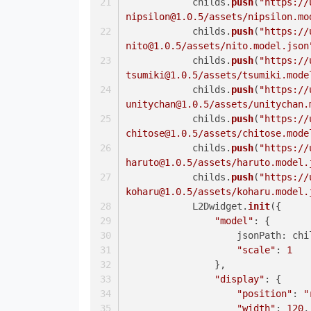
            childs.
push
(
"https://
nipsilon@1.0.5/assets/nipsilon.mo
            childs.
push
(
"https://
nito@1.0.5/assets/nito.model.json
            childs.
push
(
"https://
tsumiki@1.0.5/assets/tsumiki.mode
            childs.
push
(
"https://
unitychan@1.0.5/assets/unitychan.
            childs.
push
(
"https://
chitose@1.0.5/assets/chitose.mode
            childs.
push
(
"https://
haruto@1.0.5/assets/haruto.model.
            childs.
push
(
"https://
koharu@1.0.5/assets/koharu.model.
            L2Dwidget.
init
({
"model"
: {
jsonPath
: chi
"scale"
: 
1
                },
"display"
: {
"position"
: 
"
"width"
: 
120
,