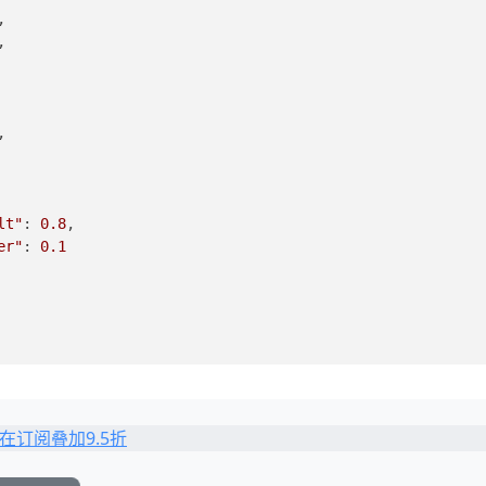
,
,
,
lt"
: 
0.8
,
er"
: 
0.1