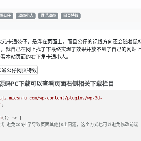
页公仔
动态小人
悬浮动态
网页特效
次元卡通公仔，悬浮在页面上，而且公仔的视线方向还会随着鼠
的，就自己在网上找了下最终实现了效果并放不到了自己的网站
查看本站页面的右下角卡通小人。
 源码PC下载可以查看页面右侧相关下载栏目
ajz.miesnfu.com/wp-content/plugins/wp-3d-
"
;
n
(
() =>
 {
式 避免cdn挂了导致页面其他js出问题，这个方式也可以避免修改前端