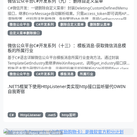
微信公众平台C#开发系列（九）：删除自定义菜单
C#微信开发：一键删除自定义菜单！封装DeletingCustomDefinedMenu
接口，继承ErrorMessage自动解析结果。只需access_token即可调用API
清除配置。代码简洁复用性强，告别繁琐XML处理，直接GetResponse获
取状态。适合动态管理公众号的开发者，建议收藏备用！
微信公众平台
C#开发系列
删除自定义菜单
删除默认菜单
自定义菜单删除接口
微信公众平台C#开发系列（十三）：模板消息-获取微信消息模
板的所属行业
基于C#语言详解微信公众平台模板消息所属行业查询方法。通过封装
TemplateGetIndustry类继承WeiXinRequest，调用get_industry接口获
取账号主营与副营行业信息。示例代码展示如何解析JSON返回的first_class
与second_class数据，为开发者提供合规通知场景开发支持
微信公众平台
C#开发系列
模板消息
所属行业
.NET5框架下使用HttpListener类实现http接口监听替代OWIN
自我寄宿
C#
HttpListener
.net5
http监听
补充展位
Pages_Weblog_Get#2