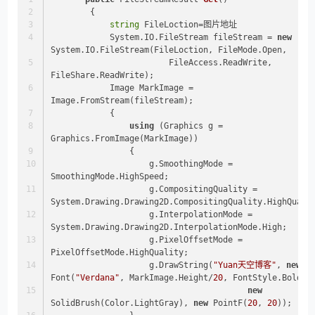
        {
string
 FileLoction=图片地址
            System.IO.FileStream fileStream = 
new
System.IO.FileStream(FileLoction, FileMode.Open,
			FileAccess.ReadWrite, 
FileShare.ReadWrite);
            Image MarkImage = 
Image.FromStream(fileStream);
            {
using
 (Graphics g = 
Graphics.FromImage(MarkImage))
                {
                    g.SmoothingMode = 
SmoothingMode.HighSpeed;
                    g.CompositingQuality = 
System.Drawing.Drawing2D.CompositingQuality.HighQuali
                    g.InterpolationMode = 
System.Drawing.Drawing2D.InterpolationMode.High;
                    g.PixelOffsetMode = 
PixelOffsetMode.HighQuality;
                    g.DrawString(
"Yuan天空博客"
, 
new
Font(
"Verdana"
, MarkImage.Height/
20
, FontStyle.Bold),
new
SolidBrush(Color.LightGray), 
new
 PointF(
20
, 
20
));