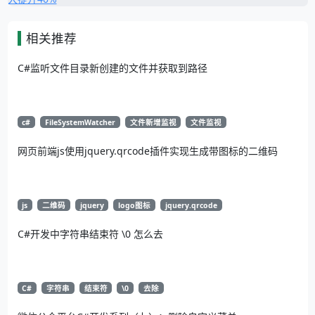
相关推荐
C#监听文件目录新创建的文件并获取到路径
c#
FileSystemWatcher
文件新增监视
文件监视
网页前端js使用jquery.qrcode插件实现生成带图标的二维码
js
二维码
jquery
logo图标
jquery.qrcode
C#开发中字符串结束符 \0 怎么去
C#
字符串
结束符
\0
去除