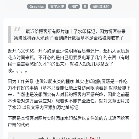
Graphics
文字水印
.NET
5
图片加水印
最近给博客所有图片加上了水印标记，因为博客被采
集蜘蛛机器人光顾了 看到统计数据基本是全站被爬取完了
既开心又忧愁，开心的是至少说明博客质量还行，起码人家愿意
花点时间来抓，不开心的是自己用爱发电写了几年的东西（有时
候一篇需要憋好久才写的出来） 就被人短短几秒拿去了
唉。。。。
因为工作关系 也做过爬虫类的程序 其实也知道防屏蔽是一件吃
力不讨好的事情（基本只要能让能正常访问眼睛看到 就能给抓下
来，当然也是没想到会有人对我的博客内容感兴趣，因此之前基
本也没对这方面做应对）想着也不能完全放任，就对文章图片加
了水印 以及文章内容添加源地址标记
下面是本博客对图片实时添加水印然后以文件流的方式返回给客
户端的代码
public
 FileStreamResult 
Get
()