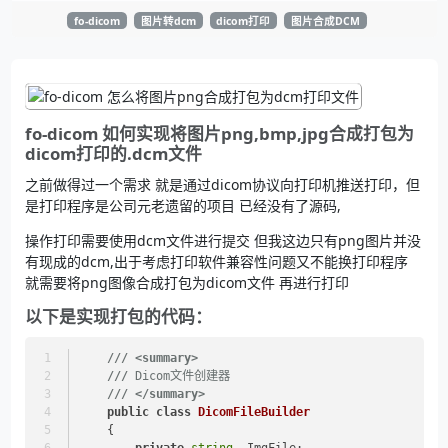
fo-dicom
图片转dcm
dicom打印
图片合成DCM
fo-dicom 如何实现将图片png,bmp,jpg合成打包为
dicom打印的.dcm文件
之前做得过一个需求 就是通过dicom协议向打印机推送打印，但
是打印程序是公司元老遗留的项目 已经没有了源码,
操作打印需要使用dcm文件进行提交 但我这边只有png图片并没
有现成的dcm,出于考虑打印软件兼容性问题又不能换打印程序
就需要将png图像合成打包为dicom文件 再进行打印
以下是实现打包的代码：
///
<summary>
///
 Dicom文件创建器
///
</summary>
public
class
DicomFileBuilder
    {