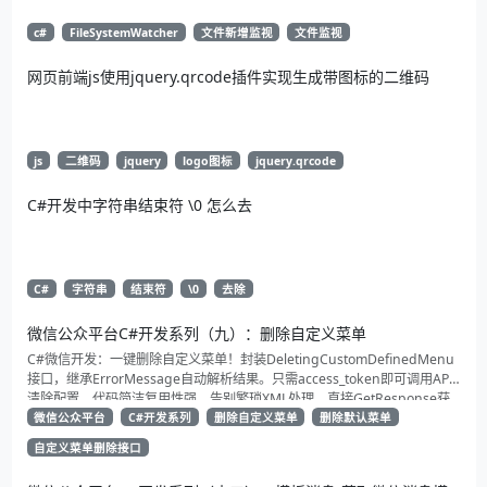
c#
FileSystemWatcher
文件新增监视
文件监视
网页前端js使用jquery.qrcode插件实现生成带图标的二维码
js
二维码
jquery
logo图标
jquery.qrcode
C#开发中字符串结束符 \0 怎么去
C#
字符串
结束符
\0
去除
微信公众平台C#开发系列（九）：删除自定义菜单
C#微信开发：一键删除自定义菜单！封装DeletingCustomDefinedMenu
接口，继承ErrorMessage自动解析结果。只需access_token即可调用API
清除配置。代码简洁复用性强，告别繁琐XML处理，直接GetResponse获
取状态。适合动态管理公众号的开发者，建议收藏备用！
微信公众平台
C#开发系列
删除自定义菜单
删除默认菜单
自定义菜单删除接口