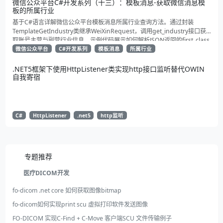
微信公众平台C#开发系列（十三）：模板消息-获取微信消息模
板的所属行业
基于C#语言详解微信公众平台模板消息所属行业查询方法。通过封装
TemplateGetIndustry类继承WeiXinRequest，调用get_industry接口获
取账号主营与副营行业信息。示例代码展示如何解析JSON返回的first_class
与second_class数据，为开发者提供合规通知场景开发支持
微信公众平台
C#开发系列
模板消息
所属行业
.NET5框架下使用HttpListener类实现http接口监听替代OWIN
自我寄宿
C#
HttpListener
.net5
http监听
补充展位
Pages_Weblog_Get#2
专题推荐
医疗DICOM开发
fo-dicom .net core 如何获取图像bitmap
fo-dicom如何实现print scu 虚拟打印软件发送图像
FO-DICOM 实现C-Find + C-Move 客户端SCU 文件传输例子