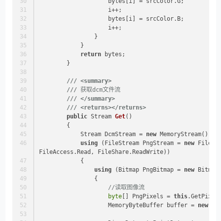
                    bytes[i] = srcColor.G;
                    i++;
                    bytes[i] = srcColor.B;
                    i++;
                }
            }
return
 bytes;
        }
///
<summary>
///
 获取dcm文件流
///
</summary>
///
<returns>
</returns>
public
 Stream 
Get
()
        {
            Stream DcmStream = 
new
 MemoryStream();
using
 (FileStream PngStream = 
new
 FileSt
FileAccess.Read, FileShare.ReadWrite))
            {
using
 (Bitmap PngBitmap = 
new
 Bitmap
                {
//读取图像流
byte
[] PngPixels = 
this
.GetPixel
                    MemoryByteBuffer buffer = 
new
 Me