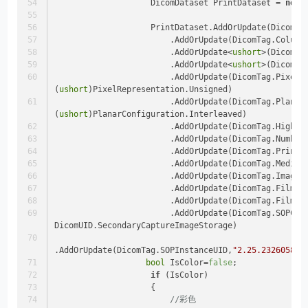
                    DicomDataset PrintDataset = 
new
 
                    PrintDataset.AddOrUpdate(Dic
                        .AddOrUpdate(DicomTag.Colu
                        .AddOrUpdate<
ushort
>(DicomTa
                        .AddOrUpdate<
ushort
>(DicomTa
                        .AddOrUpdate(DicomTag.PixelRepresentation, 
(
ushort
)PixelRepresentation.Unsigned)
                        .AddOrUpdate(DicomTag.PlanarConfiguration, 
(
ushort
)PlanarConfiguration.Interleaved)
                        .AddOrUpdate(DicomTag.High
                        .AddOrUpdate(DicomTag.
                        .AddOrUpdate(DicomTag.P
                        .AddOrUpdate(DicomTag.Med
                        .AddOrUpdate(DicomTag
                        .AddOrUpdate(DicomTag.
                        .AddOrUpdate(DicomTag.Fil
                        .AddOrUpdate(DicomTag.SOPClassUID, 
DicomUID.SecondaryCaptureImageStorage)
.AddOrUpdate(DicomTag.SOPInstanceUID,
"2.25.232605882
bool
 IsColor=
false
;
if
 (IsColor)
                    {
//彩色