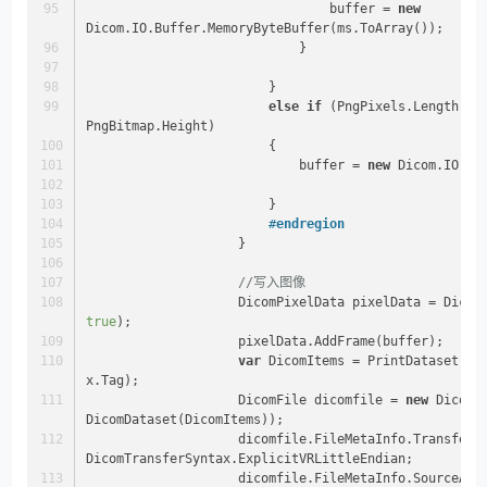
                                buffer = 
new
Dicom.IO.Buffer.MemoryByteBuffer(ms.ToArray());
                            }
                        }
else
if
 (PngPixels.Length == 
PngBitmap.Height)
                        {
                            buffer = 
new
 Dicom.IO.Bu
                        }
#
endregion
                    }
//写入图像
true
);
                    pixelData.AddFrame(buffer);
var
 DicomItems = PrintDataset.Ord
x.Tag);
                    DicomFile dicomfile = 
new
 DicomF
DicomDataset(DicomItems));
                    dicomfile.FileMetaInfo.TransferSyntax = 
DicomTransferSyntax.ExplicitVRLittleEndian;
                    dicomfile.FileMetaInfo.S