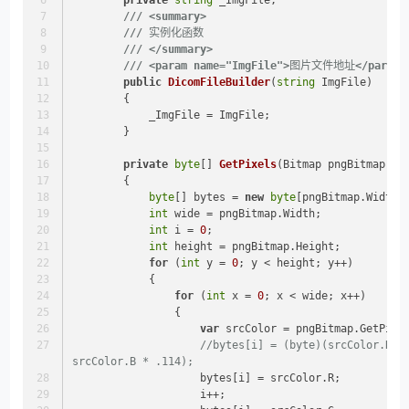
private
string
 _ImgFile;
///
<summary>
///
 实例化函数
///
</summary>
///
<param name="ImgFile">
图片文件地址
</param>
public
DicomFileBuilder
(
string
 ImgFile
)
        {
            _ImgFile = ImgFile;
        }
private
byte
[] 
GetPixels
(
Bitmap pngBitmap
)
        {
byte
[] bytes = 
new
byte
[pngBitmap.Width 
int
 wide = pngBitmap.Width;
int
 i = 
0
;
int
 height = pngBitmap.Height;
for
 (
int
 y = 
0
; y < height; y++)
            {
for
 (
int
 x = 
0
; x < wide; x++)
                {
var
 srcColor = pngBitmap.GetPixe
//bytes[i] = (byte)(srcColor.R * 
srcColor.B * .114);
                    bytes[i] = srcColor.R;
                    i++;