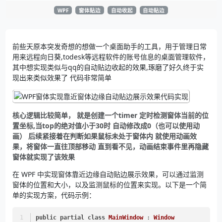
WPF
窗体贴边
自动收起
自动贴边
前些天原本突发奇想的想做一个桌面助手的工具，用于管理日常
用来远程向日葵,todesk等远程软件的账号信息的桌面管理软件，
其中想实现类似与qq的自动贴边收起的效果,琢磨了好久终于实
现出来类似效果了 代码非常简单
核心逻辑比较简单， 就是创建一个timer 定时检测窗体当前的位
置坐标,当top的绝对值小于30时 自动修改成0（也可以使用动
画） 后续紧接着在判断如果鼠标未处于窗体内 就使用动画效
果，将窗体一直往顶部移动 直到看不见，动画结束事件里再隐藏
窗体就实现了该效果
在 WPF 中实现窗体靠近边缘自动贴边展示效果，可以通过监测
窗体的位置和大小，以及监测鼠标的位置来实现。以下是一个简
单的实现方案，代码示例：
public
partial
class
MainWindow
 : 
Window