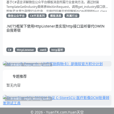
基于C#语言详解微信公众平台模板消息所属行业查询方法。通过封装
TemplateGetIndustry类继承WeiXinRequest，调用get_industry接口获
取账号主营与副营行业信息。示例代码展示如何解析JSON返回的first_class
与second_class数据，为开发者提供合规通知场景开发支持
微信公众平台
C#开发系列
模板消息
所属行业
.NET5框架下使用HttpListener类实现http接口监听替代OWIN
自我寄宿
C#
HttpListener
.net5
http监听
补充展位
Pages_Weblog_Get#2
专题推荐
暂无内容
补充展位
Pages_Weblog_Get#3
© 2026 - YuanTK.com.Yuan天空