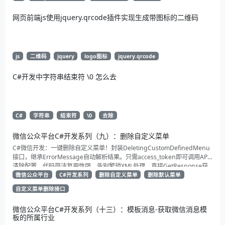
网页前端js使用jquery.qrcode插件实现生成带图标的二维码
js
二维码
jquery
logo图标
jquery.qrcode
C#开发中字符串结束符 \0 怎么去
C#
字符串
结束符
\0
去除
微信公众平台C#开发系列（九）：删除自定义菜单
C#微信开发：一键删除自定义菜单！封装DeletingCustomDefinedMenu
接口，继承ErrorMessage自动解析结果。只需access_token即可调用API
清除配置。代码简洁复用性强，告别繁琐XML处理，直接GetResponse获
取状态。适合动态管理公众号的开发者，建议收藏备用！
微信公众平台
C#开发系列
删除自定义菜单
删除默认菜单
自定义菜单删除接口
微信公众平台C#开发系列（十三）：模板消息-获取微信消息模
板的所属行业