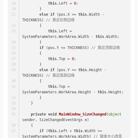
this
.Left = 
0
;
        }
else
if
 (pos.X >= 
this
.Width - 
THICKNESS) 
// 靠近右侧边缘
        {
this
.Left = 
SystemParameters.WorkArea.Width - 
this
.Width;
        }
if
 (pos.Y <= THICKNESS) 
// 靠近顶部边缘
        {
this
.Top = 
0
;
        }
else
if
 (pos.Y >= 
this
.Height - 
THICKNESS) 
// 靠近底部边缘
        {
this
.Top = 
SystemParameters.WorkArea.Height - 
this
.Height;
        }
    }
private
void
MainWindow_SizeChanged
(
object
sender, SizeChangedEventArgs e
)
    {
if
 (
this
.Left + 
this
.Width >= 
SystemParameters.WorkArea.Width) 
// 窗体大小改变