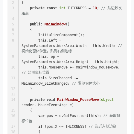
{
private
const
int
 THICKNESS = 
10
; 
// 贴边触发
距离
public
MainWindow
()
    {
        InitializeComponent();
this
.Left = 
SystemParameters.WorkArea.Width - 
this
.Width; 
// 
初始化窗体位置，贴到右侧边缘
this
.Top = 
SystemParameters.WorkArea.Height - 
this
.Height;
this
.MouseMove += MainWindow_MouseMove; 
// 监测鼠标位置
this
.SizeChanged += 
MainWindow_SizeChanged; 
// 监测窗体大小
    }
private
void
MainWindow_MouseMove
(
object
sender, MouseEventArgs e
)
    {
var
 pos = e.GetPosition(
this
); 
// 获取鼠
标位置
if
 (pos.X <= THICKNESS) 
// 靠近左侧边缘
        {