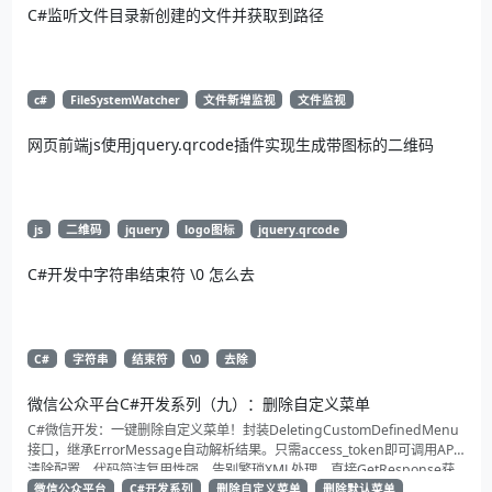
C#监听文件目录新创建的文件并获取到路径
c#
FileSystemWatcher
文件新增监视
文件监视
网页前端js使用jquery.qrcode插件实现生成带图标的二维码
js
二维码
jquery
logo图标
jquery.qrcode
C#开发中字符串结束符 \0 怎么去
C#
字符串
结束符
\0
去除
微信公众平台C#开发系列（九）：删除自定义菜单
C#微信开发：一键删除自定义菜单！封装DeletingCustomDefinedMenu
接口，继承ErrorMessage自动解析结果。只需access_token即可调用API
清除配置。代码简洁复用性强，告别繁琐XML处理，直接GetResponse获
取状态。适合动态管理公众号的开发者，建议收藏备用！
微信公众平台
C#开发系列
删除自定义菜单
删除默认菜单