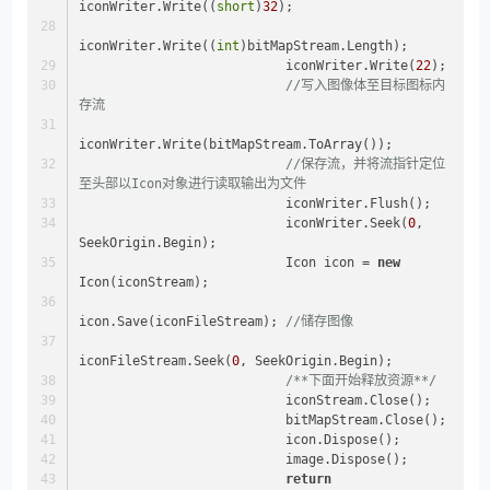
iconWriter.Write((
short
)
32
);
iconWriter.Write((
int
)bitMapStream.Length);
                           iconWriter.Write(
22
);
//写入图像体至目标图标内
存流
iconWriter.Write(bitMapStream.ToArray());
//保存流，并将流指针定位
至头部以Icon对象进行读取输出为文件
                           iconWriter.Flush();
                           iconWriter.Seek(
0
, 
SeekOrigin.Begin);
                           Icon icon = 
new
Icon(iconStream);
icon.Save(iconFileStream); 
//储存图像
iconFileStream.Seek(
0
, SeekOrigin.Begin);
/**下面开始释放资源**/
                           iconStream.Close();
                           bitMapStream.Close();
                           icon.Dispose();
                           image.Dispose();
return