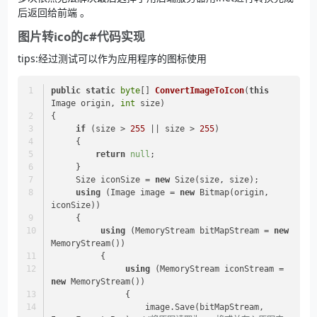
后返回给前端 。
图片转ico的c#代码实现
tips:经过测试可以作为应用程序的图标使用
public
static
byte
[] 
ConvertImageToIcon
(
this
Image origin, 
int
 size
)
{
if
 (size > 
255
 || size > 
255
)
     {
return
null
;
     }
     Size iconSize = 
new
 Size(size, size);
using
 (Image image = 
new
 Bitmap(origin, 
iconSize))
     {
using
 (MemoryStream bitMapStream = 
new
MemoryStream())
          {
using
 (MemoryStream iconStream = 
new
 MemoryStream())
               {
                   image.Save(bitMapStream, 