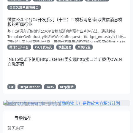
自定义菜单删除接口
微信公众平台C#开发系列（十三）：模板消息-获取微信消息模
板的所属行业
基于C#语言详解微信公众平台模板消息所属行业查询方法。通过封装
TemplateGetIndustry类继承WeiXinRequest，调用get_industry接口获
取账号主营与副营行业信息。示例代码展示如何解析JSON返回的first_class
与second_class数据，为开发者提供合规通知场景开发支持
微信公众平台
C#开发系列
模板消息
所属行业
.NET5框架下使用HttpListener类实现http接口监听替代OWIN
自我寄宿
C#
HttpListener
.net5
http监听
补充展位
Pages_Weblog_Get#2
专题推荐
暂无内容