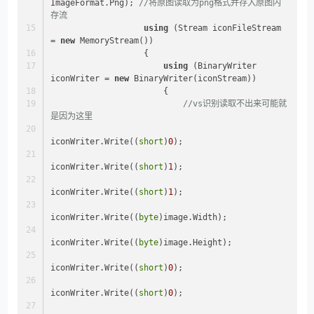
ImageFormat.Png); 
//将原图读取为png格式并存入原图内
存流
using
 (Stream iconFileStream 
= 
new
 MemoryStream())
                   {
using
 (BinaryWriter 
iconWriter = 
new
 BinaryWriter(iconStream))
                       {
//vs识别读取不出来可能就
是因为这里
iconWriter.Write((
short
)
0
);
iconWriter.Write((
short
)
1
);
iconWriter.Write((
short
)
1
);
iconWriter.Write((
byte
)image.Width);
iconWriter.Write((
byte
)image.Height);
iconWriter.Write((
short
)
0
);
iconWriter.Write((
short
)
0
);