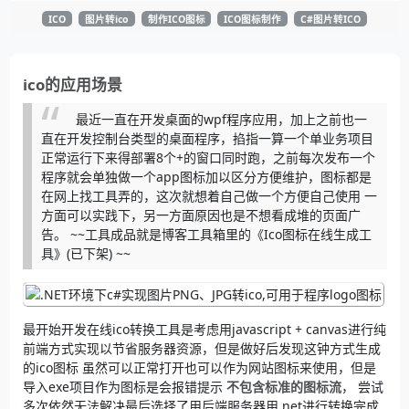
ICO
图片转ico
制作ICO图标
ICO图标制作
C#图片转ICO
ico的应用场景
最近一直在开发桌面的wpf程序应用，加上之前也一
直在开发控制台类型的桌面程序，掐指一算一个单业务项目
正常运行下来得部署8个+的窗口同时跑，之前每次发布一个
程序就会单独做一个app图标加以区分方便维护，图标都是
在网上找工具弄的，这次就想着自己做一个方便自己使用 一
方面可以实践下，另一方面原因也是不想看成堆的页面广
告。 ~~工具成品就是博客工具箱里的《Ico图标在线生成工
具》(已下架) ~~
最开始开发在线ico转换工具是考虑用javascript + canvas进行纯
前端方式实现以节省服务器资源，但是做好后发现这钟方式生成
的ico图标 虽然可以正常打开也可以作为网站图标来使用，但是
导入exe项目作为图标是会报错提示
不包含标准的图标流
， 尝试
多次依然无法解决最后选择了用后端服务器用.net进行转换完成